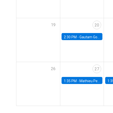
19
20
2:30 PM -
Gautam Gowrisankaran, Columbia University
26
27
1:35 PM -
Mathieu Pedemonte, IDB
1:3