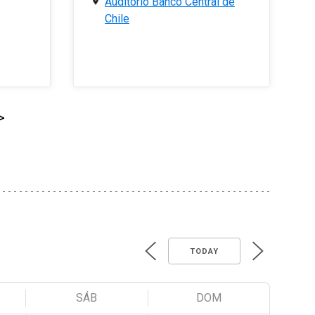
Auditorio Banco Central de
Chile
>
TODAY
SÁB
DOM