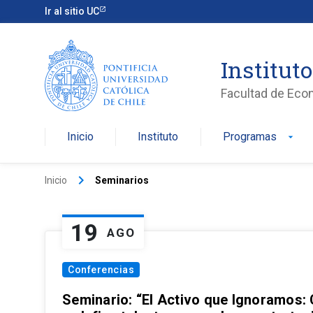
Ir al sitio UC
Institut
Facultad de Eco
Inicio
Instituto
Programas
arrow_drop_down
keyboard_arrow_right
Inicio
Seminarios
19
AGO
Conferencias
Seminario: “El Activo que Ignoramos: