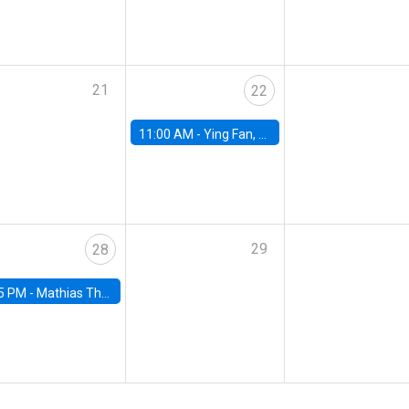
21
22
11:00 AM -
Ying Fan, University of Michigan
29
28
5 PM -
Mathias Thoenig, University of Lausanne