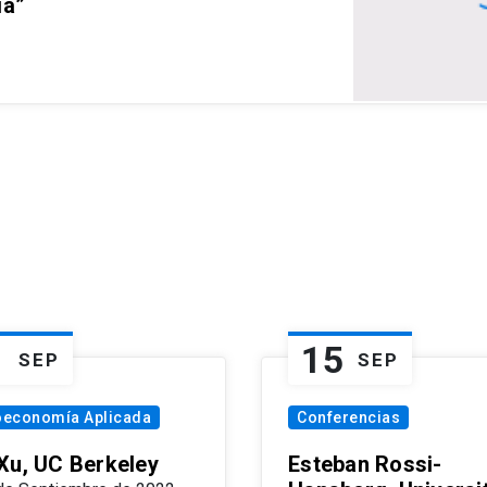
ia”
1
15
SEP
SEP
oeconomía Aplicada
Conferencias
Xu, UC Berkeley
Esteban Rossi-