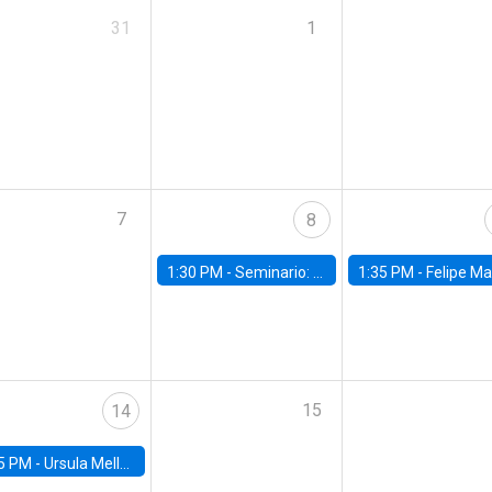
31
1
7
8
1:30 PM -
Seminario: “Recuperando la humanidad para progresar en la era de la IA»
1:35 PM -
Felipe Martínez, alumno Doctorado en Ec
15
14
5 PM -
Ursula Mello, Insper - Institute of Education and Research