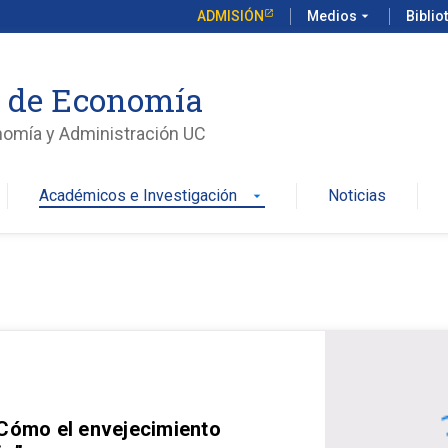
ADMISIÓN
Medios
arrow_drop_down
Biblio
o de Economía
nomía y Administración UC
Académicos e Investigación
Noticias
arrow_drop_down
 Cómo el envejecimiento