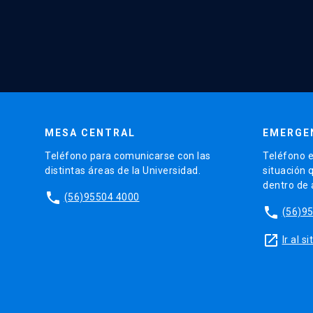
MESA CENTRAL
EMERGE
Teléfono para comunicarse con las
Teléfono e
distintas áreas de la Universidad.
situación 
dentro de
phone
(56)95504 4000
phone
(56)9
launch
Ir al 