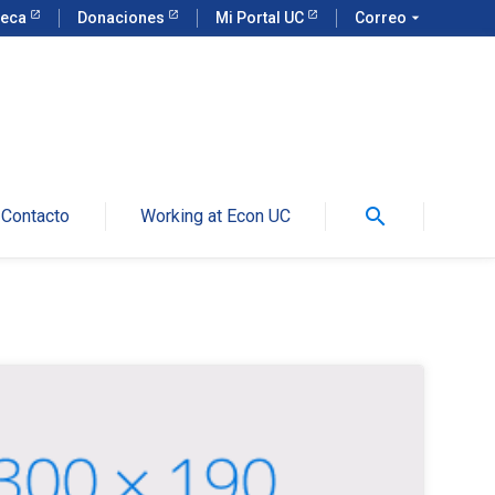
teca
Donaciones
Mi Portal UC
Correo
arrow_drop_down
search
Contacto
Working at Econ UC