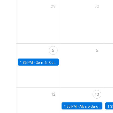
29
30
6
5
1:35 PM -
Germán Cubas, University of Houston
12
13
1:35 PM -
Alvaro Garcia-Marin, Universidad de Los Andes
1:3