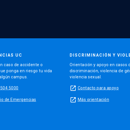
NCIAS UC
DISCRIMINACIÓN Y VIOL
n caso de accidente o
Orientación y apoyo en casos 
que ponga en riesgo tu vida
discriminación, violencia de g
 algún campus.
violencia sexual.
launch
5504 5000
Contacto para apoyo
launch
sitio de Emergencias
Más orientación