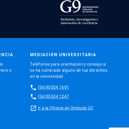
ENCIA
MEDIACIÓN UNIVERSITARIA
de
Teléfonos para orientación y consejo si
énero o
se ha vulnerado alguno de tus derechos
en la universidad.
phone
(56)95504 1691
phone
(56)95504 1247
launch
Ir a la Oficina de Ombuds UC