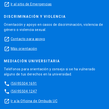
launch
Ir al sitio de Emergencias
DISCRIMINACIÓN Y VIOLENCIA
Orientación y apoyo en casos de discriminación, violencia de
género o violencia sexual.
launch
Contacto para apoyo
launch
Más orientación
MEDIACIÓN UNIVERSITARIA
Teléfonos para orientación y consejo si se ha vulnerado
alguno de tus derechos en la universidad.
phone
(56)95504 1691
phone
(56)95504 1247
launch
Ir a la Oficina de Ombuds UC