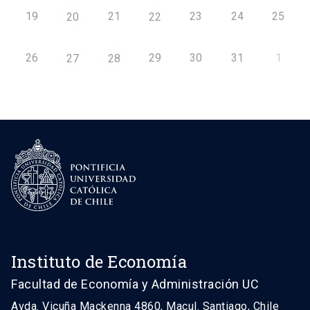
19
21
23
24
25
20
22
26
29
30
31
1
27
28
Instituto de Economía
Facultad de Economía y Administración UC
Avda. Vicuña Mackenna 4860, Macul. Santiago, Chile