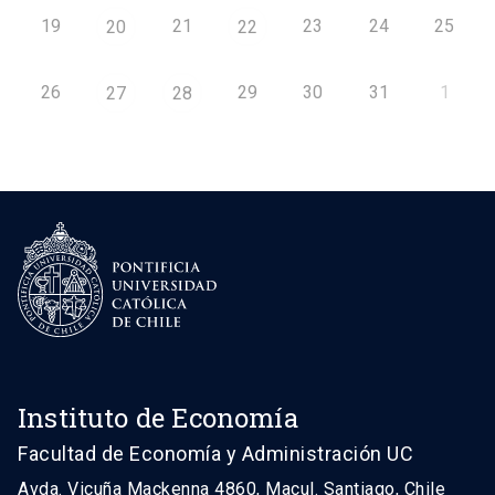
19
21
23
24
25
20
22
26
29
30
31
1
27
28
Instituto de Economía
Facultad de Economía y Administración UC
Avda. Vicuña Mackenna 4860, Macul. Santiago, Chile