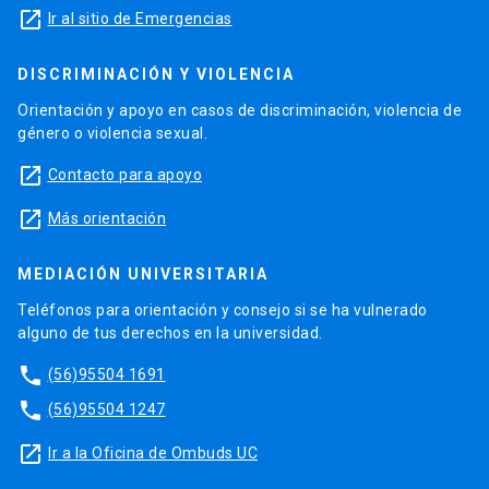
launch
Ir al sitio de Emergencias
DISCRIMINACIÓN Y VIOLENCIA
Orientación y apoyo en casos de discriminación, violencia de
género o violencia sexual.
launch
Contacto para apoyo
launch
Más orientación
MEDIACIÓN UNIVERSITARIA
Teléfonos para orientación y consejo si se ha vulnerado
alguno de tus derechos en la universidad.
phone
(56)95504 1691
phone
(56)95504 1247
launch
Ir a la Oficina de Ombuds UC