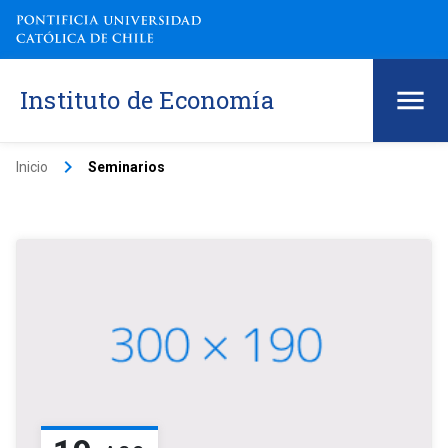
Instituto de Economía
keyboard_arrow_right
Inicio
Seminarios