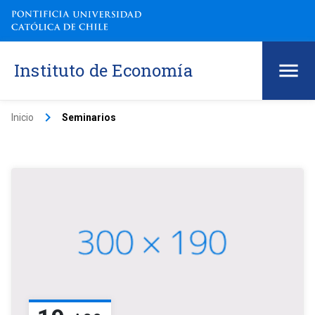
Instituto de Economía
keyboard_arrow_right
Inicio
Seminarios