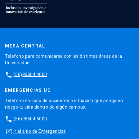
MESA CENTRAL
Teléfono para comunicarse con las distintas áreas de la
Universidad.
phone
(56)95504 4000
EMERGENCIAS UC
Teléfono en caso de accidente o situación que ponga en
riesgo tu vida dentro de algún campus.
phone
(56)95504 5000
launch
Ir al sitio de Emergencias