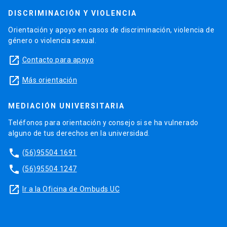
DISCRIMINACIÓN Y VIOLENCIA
Orientación y apoyo en casos de discriminación, violencia de
género o violencia sexual.
launch
Contacto para apoyo
launch
Más orientación
MEDIACIÓN UNIVERSITARIA
Teléfonos para orientación y consejo si se ha vulnerado
alguno de tus derechos en la universidad.
phone
(56)95504 1691
phone
(56)95504 1247
launch
Ir a la Oficina de Ombuds UC