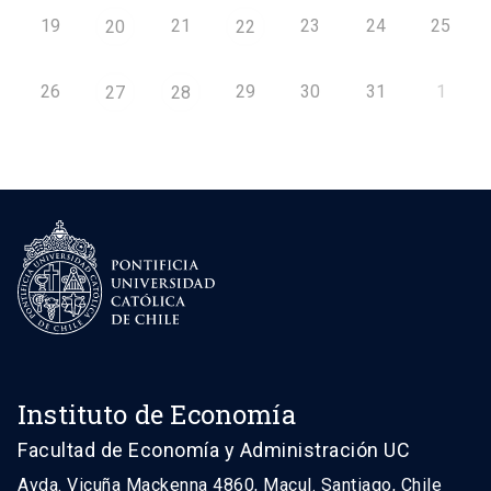
19
21
23
24
25
20
22
26
29
30
31
1
27
28
Instituto de Economía
Facultad de Economía y Administración UC
Avda. Vicuña Mackenna 4860, Macul. Santiago, Chile