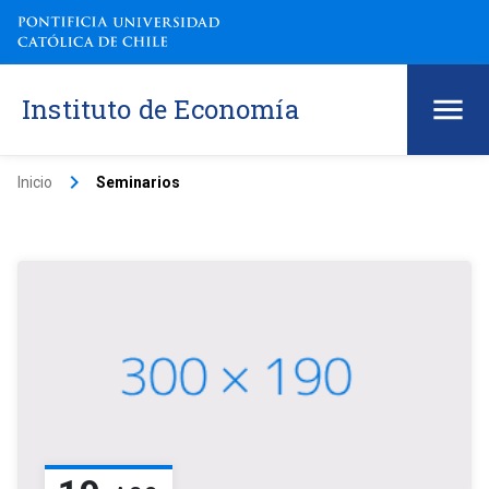
Instituto de Economía
keyboard_arrow_right
Inicio
Seminarios