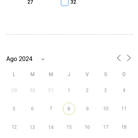
27
32
L
M
M
J
V
S
D
29
30
31
1
2
3
4
6
7
10
11
5
8
9
12
15
16
17
18
13
14