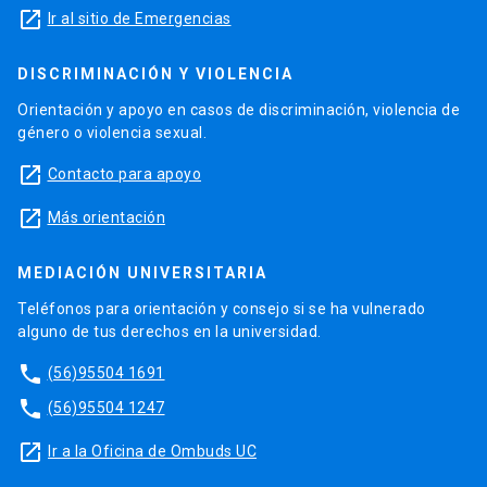
launch
Ir al sitio de Emergencias
DISCRIMINACIÓN Y VIOLENCIA
Orientación y apoyo en casos de discriminación, violencia de
género o violencia sexual.
launch
Contacto para apoyo
launch
Más orientación
MEDIACIÓN UNIVERSITARIA
Teléfonos para orientación y consejo si se ha vulnerado
alguno de tus derechos en la universidad.
phone
(56)95504 1691
phone
(56)95504 1247
launch
Ir a la Oficina de Ombuds UC