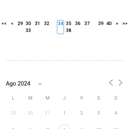
<<
<
29
30
31
32
34
35
36
37
39
40
>
>>
33
38
L
M
M
J
V
S
D
29
30
31
1
2
3
4