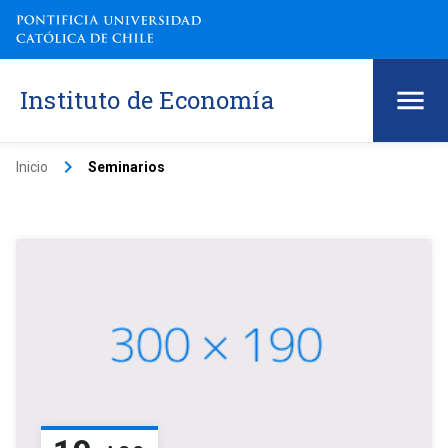
Instituto de Economía
keyboard_arrow_right
Inicio
Seminarios