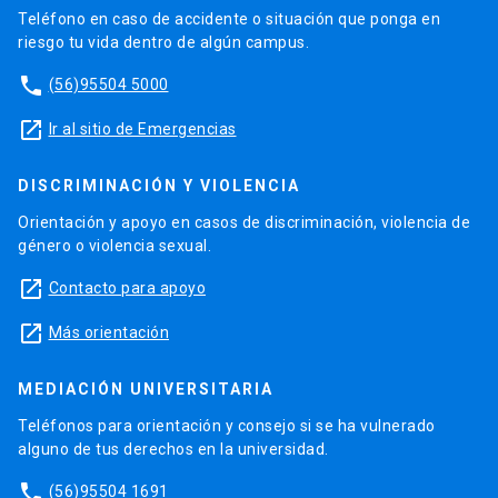
Teléfono en caso de accidente o situación que ponga en
riesgo tu vida dentro de algún campus.
phone
(56)95504 5000
launch
Ir al sitio de Emergencias
DISCRIMINACIÓN Y VIOLENCIA
Orientación y apoyo en casos de discriminación, violencia de
género o violencia sexual.
launch
Contacto para apoyo
launch
Más orientación
MEDIACIÓN UNIVERSITARIA
Teléfonos para orientación y consejo si se ha vulnerado
alguno de tus derechos en la universidad.
phone
(56)95504 1691