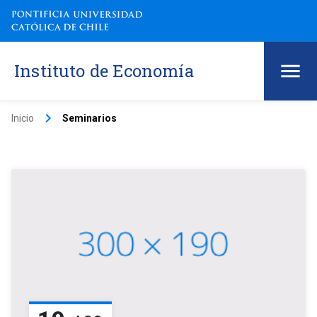
Instituto de Economía
keyboard_arrow_right
Inicio
Seminarios