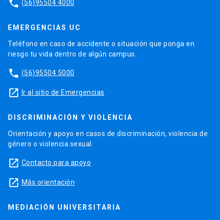
phone
(56)95504 4000
EMERGENCIAS UC
Teléfono en caso de accidente o situación que ponga en
riesgo tu vida dentro de algún campus.
phone
(56)95504 5000
launch
Ir al sitio de Emergencias
DISCRIMINACIÓN Y VIOLENCIA
Orientación y apoyo en casos de discriminación, violencia de
género o violencia sexual.
launch
Contacto para apoyo
launch
Más orientación
MEDIACIÓN UNIVERSITARIA