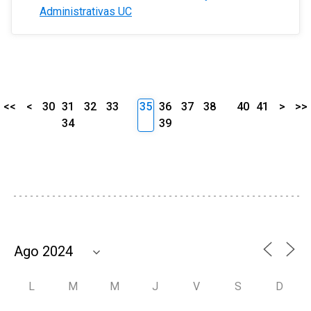
Administrativas UC
<<
<
30
31
32
33
35
36
37
38
40
41
>
>>
34
39
L
M
M
J
V
S
D