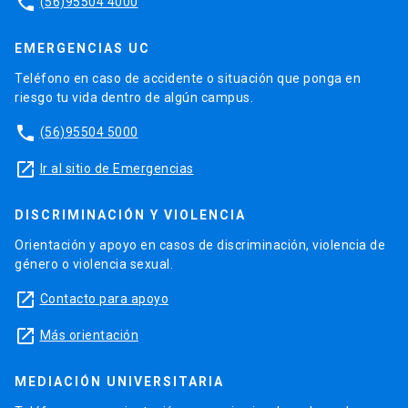
phone
(56)95504 4000
EMERGENCIAS UC
Teléfono en caso de accidente o situación que ponga en
riesgo tu vida dentro de algún campus.
phone
(56)95504 5000
launch
Ir al sitio de Emergencias
DISCRIMINACIÓN Y VIOLENCIA
Orientación y apoyo en casos de discriminación, violencia de
género o violencia sexual.
launch
Contacto para apoyo
launch
Más orientación
MEDIACIÓN UNIVERSITARIA