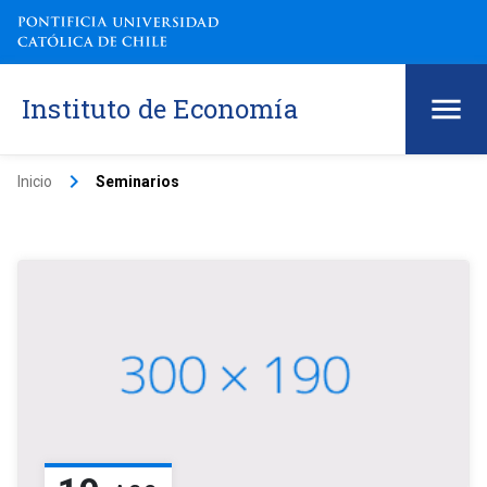
Instituto de Economía
keyboard_arrow_right
Inicio
Seminarios