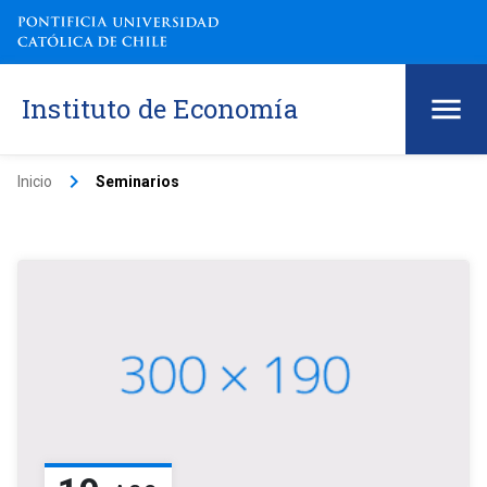
Instituto de Economía
keyboard_arrow_right
Inicio
Seminarios