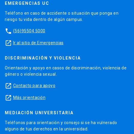
EMERGENCIAS UC
Teléfono en caso de accidente o situación que ponga en
riesgo tu vida dentro de algún campus.
phone
(56)95504 5000
launch
Ir al sitio de Emergencias
DISCRIMINACIÓN Y VIOLENCIA
Orientación y apoyo en casos de discriminación, violencia de
género o violencia sexual.
launch
Contacto para apoyo
launch
Más orientación
MEDIACIÓN UNIVERSITARIA
Teléfonos para orientación y consejo si se ha vulnerado
alguno de tus derechos en la universidad.