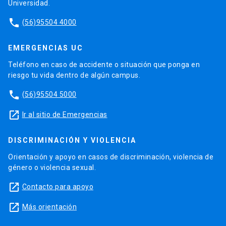
Universidad.
phone
(56)95504 4000
EMERGENCIAS UC
Teléfono en caso de accidente o situación que ponga en
riesgo tu vida dentro de algún campus.
phone
(56)95504 5000
launch
Ir al sitio de Emergencias
DISCRIMINACIÓN Y VIOLENCIA
Orientación y apoyo en casos de discriminación, violencia de
género o violencia sexual.
launch
Contacto para apoyo
launch
Más orientación