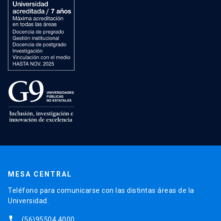
MESA CENTRAL
Teléfono para comunicarse con las distintas áreas de la
Universidad.
phone
(56)95504 4000