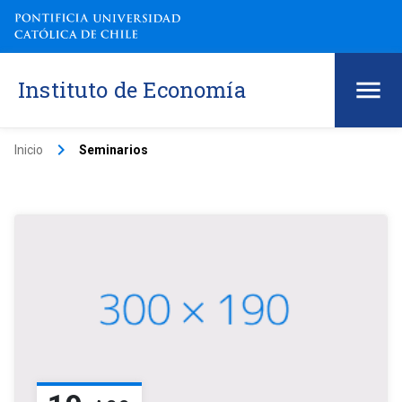
Instituto de Economía
keyboard_arrow_right
Inicio
Seminarios