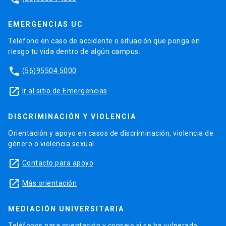
EMERGENCIAS UC
Teléfono en caso de accidente o situación que ponga en
riesgo tu vida dentro de algún campus.
phone
(56)95504 5000
launch
Ir al sitio de Emergencias
DISCRIMINACIÓN Y VIOLENCIA
Orientación y apoyo en casos de discriminación, violencia de
género o violencia sexual.
launch
Contacto para apoyo
launch
Más orientación
MEDIACIÓN UNIVERSITARIA
Teléfonos para orientación y consejo si se ha vulnerado