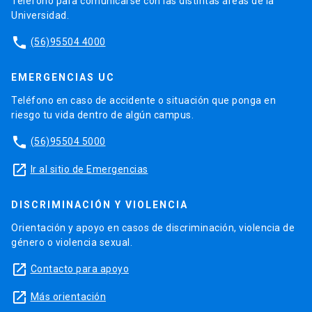
Teléfono para comunicarse con las distintas áreas de la
Universidad.
phone
(56)95504 4000
EMERGENCIAS UC
Teléfono en caso de accidente o situación que ponga en
riesgo tu vida dentro de algún campus.
phone
(56)95504 5000
launch
Ir al sitio de Emergencias
DISCRIMINACIÓN Y VIOLENCIA
Orientación y apoyo en casos de discriminación, violencia de
género o violencia sexual.
launch
Contacto para apoyo
launch
Más orientación