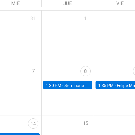
MIÉ
JUE
VIE
31
1
7
8
1:30 PM -
Seminario: “Recuperando la humanidad para progresar en la era de la IA»
1:35 PM -
Felipe Martínez, alumno Doctorado en Ec
15
14