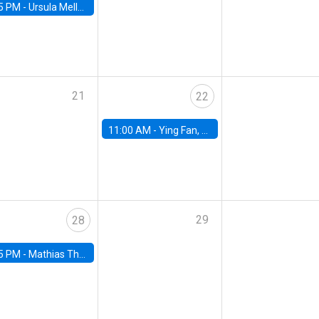
5 PM -
Ursula Mello, Insper - Institute of Education and Research
21
22
11:00 AM -
Ying Fan, University of Michigan
29
28
5 PM -
Mathias Thoenig, University of Lausanne