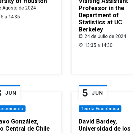
ersity of Houston
Visiting Assistant
Professor in the
e Agosto de 2024
Department of
35 a 14:35
Statistics at UC
Berkeley
24 de Julio de 2024
13:35 a 14:30
8
5
JUN
JUN
oeconomía
Teoría Económica
avo González,
David Bardey,
o Central de Chile
Universidad de los