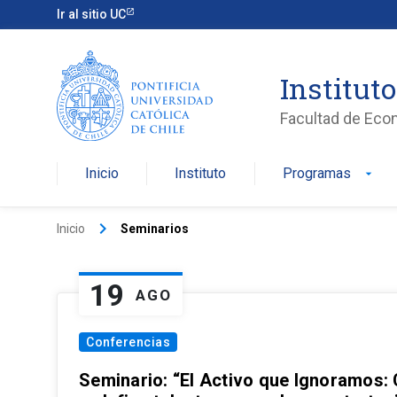
Ir al sitio UC
Institut
Facultad de Eco
Inicio
Instituto
Programas
arrow_drop_down
keyboard_arrow_right
Inicio
Seminarios
19
AGO
Conferencias
Seminario: “El Activo que Ignoramos: