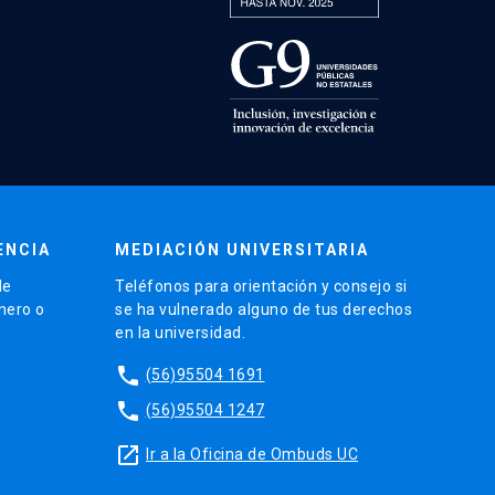
ENCIA
MEDIACIÓN UNIVERSITARIA
de
Teléfonos para orientación y consejo si
énero o
se ha vulnerado alguno de tus derechos
en la universidad.
phone
(56)95504 1691
phone
(56)95504 1247
launch
Ir a la Oficina de Ombuds UC