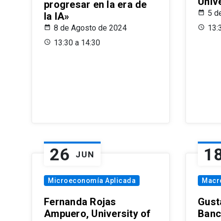
Univ
progresar en la era de
5 d
la IA»
8 de Agosto de 2024
13:
13:30 a 14:30
26
1
JUN
Microeconomía Aplicada
Macr
Fernanda Rojas
Gust
Ampuero, University of
Banc