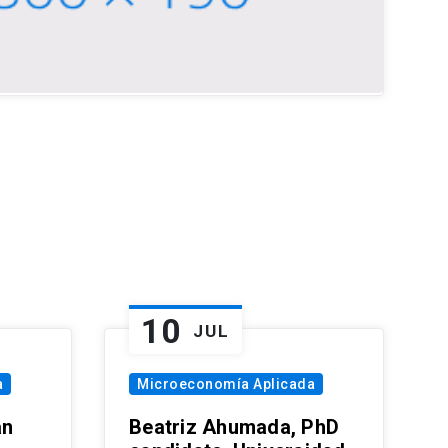
10
JUL
a
Microeconomía Aplicada
an
Beatriz Ahumada, PhD