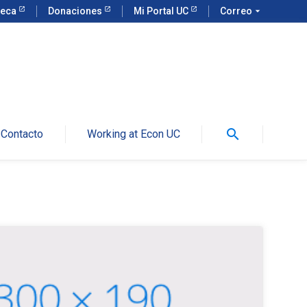
teca
Donaciones
Mi Portal UC
Correo
arrow_drop_down
search
Contacto
Working at Econ UC