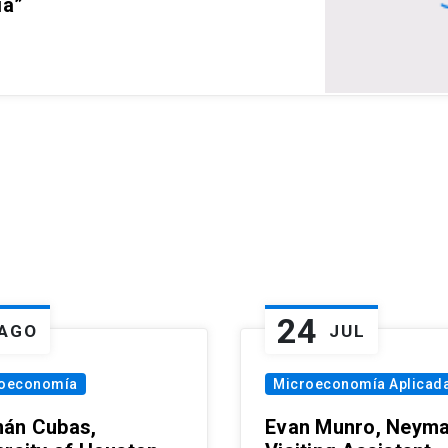
ia”
24
AGO
JUL
oeconomía
Microeconomía Aplicad
án Cubas,
Evan Munro, Neym