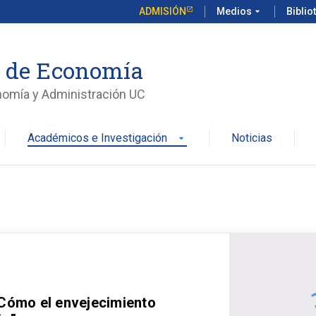
ADMISIÓN
Medios
arrow_drop_down
Biblio
o de Economía
nomía y Administración UC
Académicos e Investigación
Noticias
arrow_drop_down
 Cómo el envejecimiento