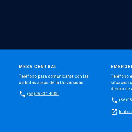
MESA CENTRAL
EMERGE
Teléfono para comunicarse con las
Teléfono e
distintas áreas de la Universidad.
situación 
dentro de
phone
(56)95504 4000
phone
(56)9
launch
Ir al 