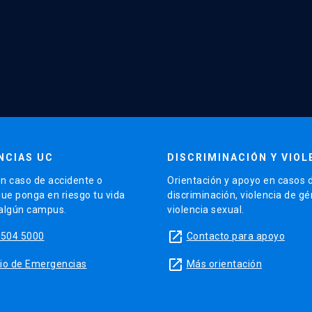
NCIAS UC
DISCRIMINACIÓN Y VIOL
n caso de accidente o
Orientación y apoyo en casos 
que ponga en riesgo tu vida
discriminación, violencia de g
 algún campus.
violencia sexual.
launch
5504 5000
Contacto para apoyo
launch
sitio de Emergencias
Más orientación