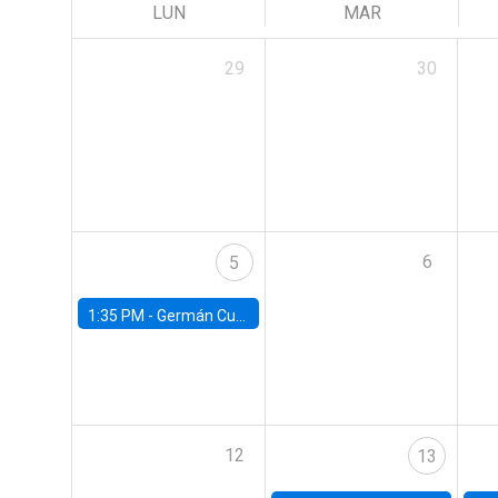
LUN
MAR
29
30
6
5
1:35 PM -
Germán Cubas, University of Houston
12
13