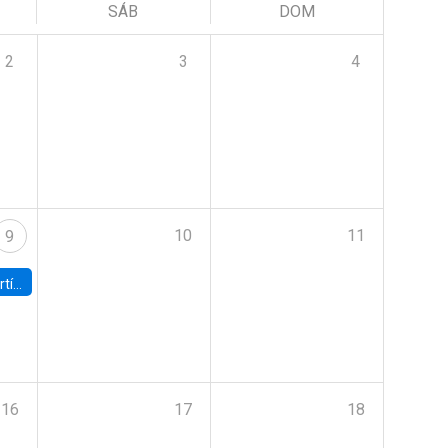
SÁB
DOM
2
3
4
10
11
9
onomía UC
16
17
18