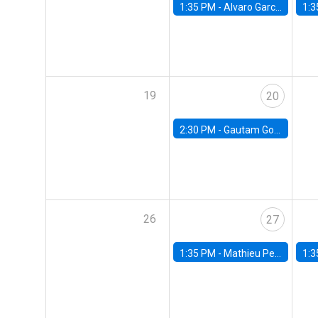
1:35 PM -
Alvaro Garcia-Marin, Universidad de Los Andes
1:3
19
20
2:30 PM -
Gautam Gowrisankaran, Columbia University
26
27
1:35 PM -
Mathieu Pedemonte, IDB
1:3