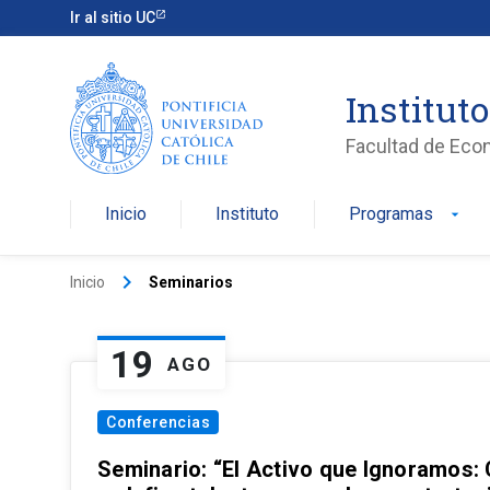
Ir al sitio UC
Institut
Facultad de Eco
Inicio
Instituto
Programas
arrow_drop_down
keyboard_arrow_right
Inicio
Seminarios
19
AGO
Conferencias
Seminario: “El Activo que Ignoramos: