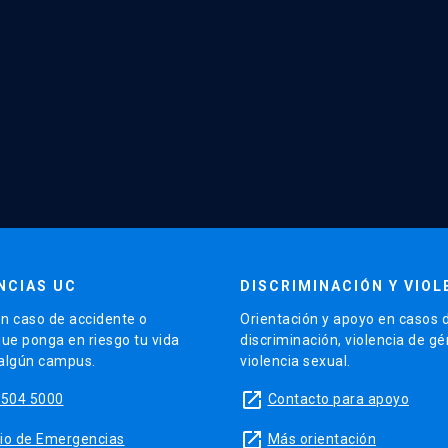
NCIAS UC
DISCRIMINACIÓN Y VIOL
n caso de accidente o
Orientación y apoyo en casos 
que ponga en riesgo tu vida
discriminación, violencia de g
 algún campus.
violencia sexual.
launch
5504 5000
Contacto para apoyo
launch
sitio de Emergencias
Más orientación