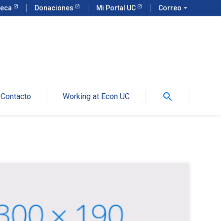
teca
Donaciones
Mi Portal UC
Correo
arrow_drop_down
search
Contacto
Working at Econ UC