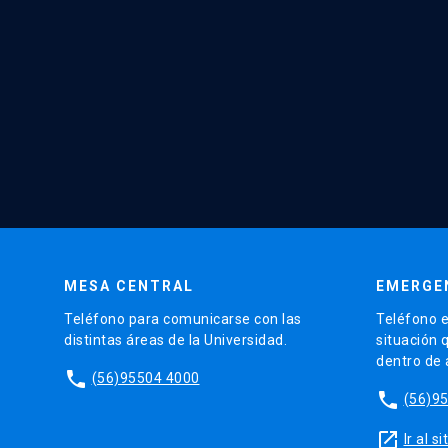
MESA CENTRAL
EMERGE
Teléfono para comunicarse con las
Teléfono e
distintas áreas de la Universidad.
situación 
dentro de
phone
(56)95504 4000
phone
(56)9
launch
Ir al 