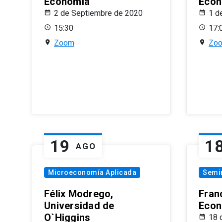
Economía
Econ
2 de Septiembre de 2020
1 d
15:30
17:
Zoom
Zo
19
1
AGO
Microeconomía Aplicada
Semi
Félix Modrego,
Fran
Universidad de
Econ
O`Higgins
18 