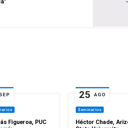
ia”
25
SEP
AGO
narios
Seminarios
lás Figueroa, PUC
Héctor Chade, Ari