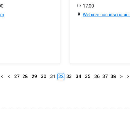
00
17:00
om
Webinar con inscripció
<<
<
27
28
29
30
31
32
33
34
35
36
37
38
>
>