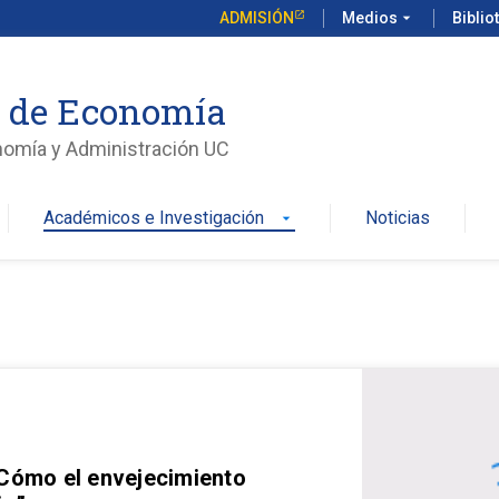
ADMISIÓN
Medios
arrow_drop_down
Biblio
o de Economía
nomía y Administración UC
Académicos e Investigación
Noticias
arrow_drop_down
 Cómo el envejecimiento