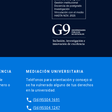
ENCIA
MEDIACIÓN UNIVERSITARIA
de
Teléfonos para orientación y consejo si
énero o
se ha vulnerado alguno de tus derechos
en la universidad.
phone
(56)95504 1691
phone
(56)95504 1247