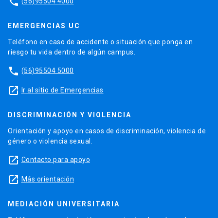
phone
(56)95504 4000
EMERGENCIAS UC
Teléfono en caso de accidente o situación que ponga en
riesgo tu vida dentro de algún campus.
phone
(56)95504 5000
launch
Ir al sitio de Emergencias
DISCRIMINACIÓN Y VIOLENCIA
Orientación y apoyo en casos de discriminación, violencia de
género o violencia sexual.
launch
Contacto para apoyo
launch
Más orientación
MEDIACIÓN UNIVERSITARIA