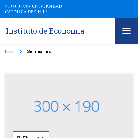
Instituto de Economía
keyboard_arrow_right
Inicio
Seminarios