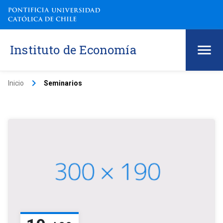
Instituto de Economía
keyboard_arrow_right
Inicio
Seminarios