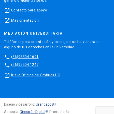
género o violencia sexual.
launch
Contacto para apoyo
launch
Más orientación
MEDIACIÓN UNIVERSITARIA
Teléfonos para orientación y consejo si se ha vulnerado
alguno de tus derechos en la universidad.
phone
(56)95504 1691
phone
(56)95504 1247
launch
Ir a la Oficina de Ombuds UC
Diseño y desarrollo:
Urantiacos
Asesoría:
Dirección Digital
, Prorrectoría