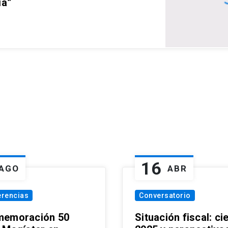
ia”
16
AGO
ABR
erencias
Conversatorio
emoración 50
Situación fiscal: ci