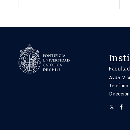
Inst
Facultad
Avda. Vic
Teléfono
Direcció