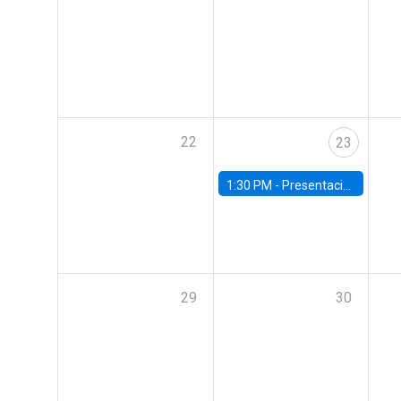
22
23
1:30 PM -
Presentación IPoM de septiembre
29
30