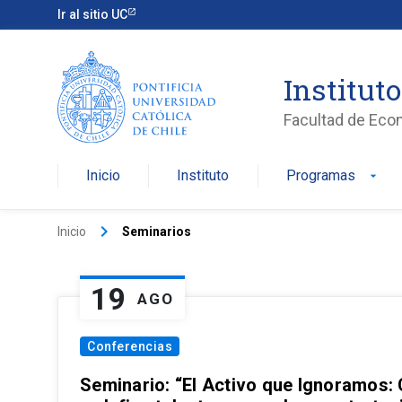
Ir al sitio UC
Institut
Facultad de Eco
Inicio
Instituto
Programas
arrow_drop_down
keyboard_arrow_right
Inicio
Seminarios
19
AGO
Conferencias
Seminario: “El Activo que Ignoramos: