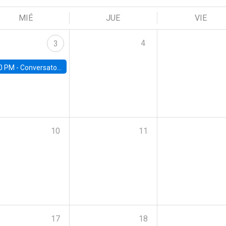
MIÉ
JUE
VIE
4
3
0 PM -
Conversatorio | Pobreza, Salud Mental y Violencia: Perspectivas y Propuestas desde la UC
10
11
17
18