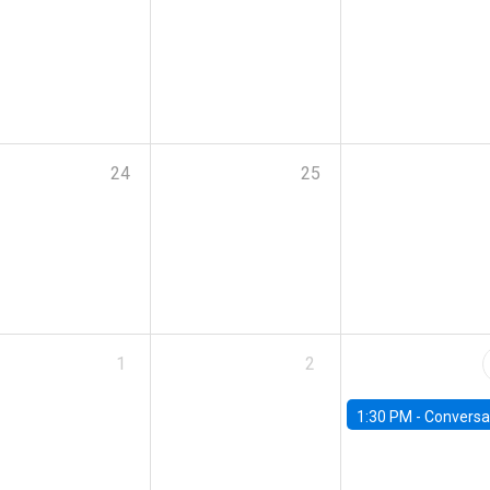
24
25
1
2
1:30 PM -
Conversatorio: “Escenario Macro y Presupue