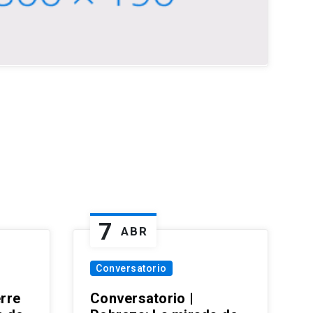
7
ABR
Conversatorio
erre
Conversatorio |