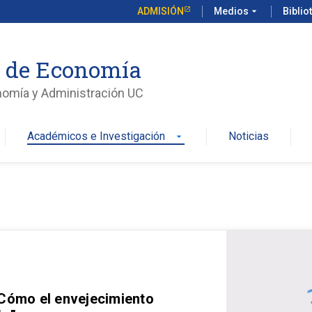
ADMISIÓN
Medios
arrow_drop_down
Biblio
o de Economía
nomía y Administración UC
Académicos e Investigación
Noticias
arrow_drop_down
 Cómo el envejecimiento