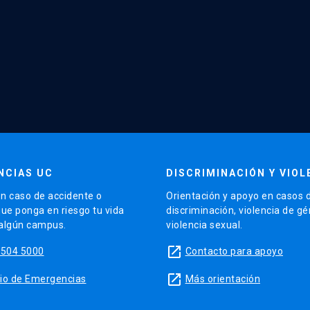
NCIAS UC
DISCRIMINACIÓN Y VIOL
n caso de accidente o
Orientación y apoyo en casos 
que ponga en riesgo tu vida
discriminación, violencia de g
 algún campus.
violencia sexual.
launch
5504 5000
Contacto para apoyo
launch
sitio de Emergencias
Más orientación