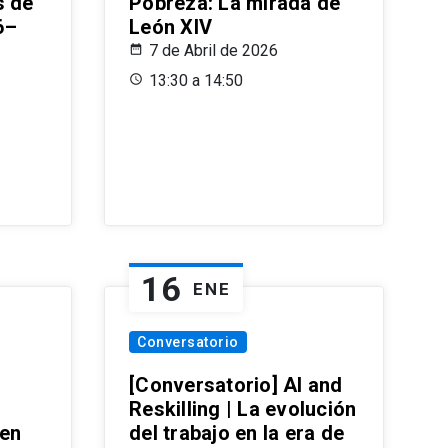
s de
Pobreza: La mirada de
6–
León XIV
7 de Abril de 2026
13:30 a 14:50
16
ENE
Conversatorio
[Conversatorio] AI and
Reskilling | La evolución
 en
del trabajo en la era de