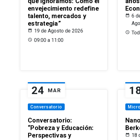
que Ignoramos: Cómo el
años
envejecimiento redefine
Econ
talento, mercados y
6 d
estrategia”
Ago
19 de Agosto de 2026
Todo
09:00 a 11:00
24
1
MAR
Conversatorio
Micr
Conversatorio:
Nano
“Pobreza y Educación:
Berk
Perspectivas y
18 