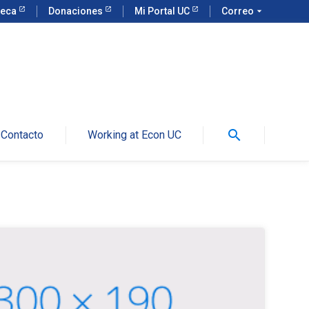
teca
Donaciones
Mi Portal UC
Correo
arrow_drop_down
search
Contacto
Working at Econ UC