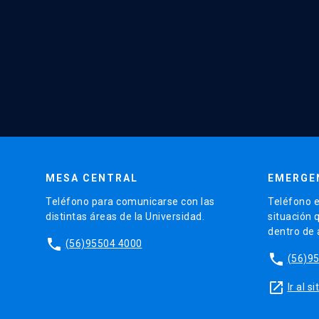
MESA CENTRAL
EMERGE
Teléfono para comunicarse con las
Teléfono e
distintas áreas de la Universidad.
situación 
dentro de
phone
(56)95504 4000
phone
(56)9
launch
Ir al 