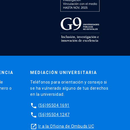
ENCIA
MEDIACIÓN UNIVERSITARIA
de
Teléfonos para orientación y consejo si
énero o
se ha vulnerado alguno de tus derechos
en la universidad.
phone
(56)95504 1691
phone
(56)95504 1247
launch
Ir a la Oficina de Ombuds UC