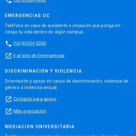
phone
EMERGENCIAS UC
Teléfono en caso de accidente o situación que ponga en
riesgo tu vida dentro de algún campus.
phone
(56)95504 5000
launch
Ir al sitio de Emergencias
DISCRIMINACIÓN Y VIOLENCIA
Orientación y apoyo en casos de discriminación, violencia de
género o violencia sexual.
launch
Contacto para apoyo
launch
Más orientación
MEDIACIÓN UNIVERSITARIA