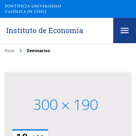
Instituto de Economía
keyboard_arrow_right
Inicio
Seminarios