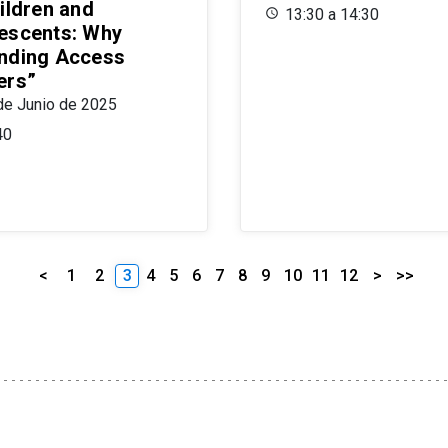
ildren and
13:30 a 14:30
escents: Why
nding Access
ers”
de Junio de 2025
40
<
1
2
3
4
5
6
7
8
9
10
11
12
>
>>