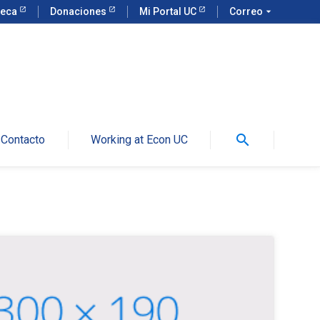
teca
Donaciones
Mi Portal UC
Correo
arrow_drop_down
search
Contacto
Working at Econ UC