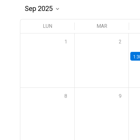
LUN
MAR
1
2
1:3
8
9