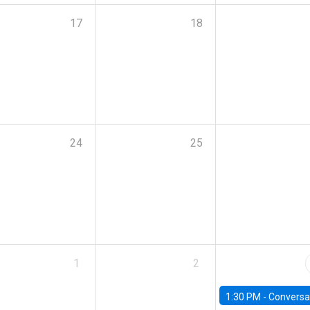
17
18
24
25
1
2
1:30 PM -
Conversatorio: “Escenario Macro y Presupue