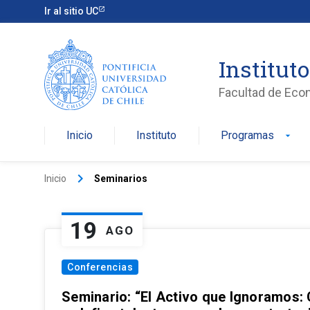
Ir al sitio UC
Institut
Facultad de Eco
Inicio
Instituto
Programas
arrow_drop_down
keyboard_arrow_right
Inicio
Seminarios
19
AGO
Conferencias
Seminario: “El Activo que Ignoramos: