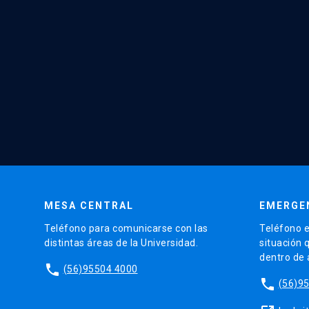
MESA CENTRAL
EMERGE
Teléfono para comunicarse con las
Teléfono e
distintas áreas de la Universidad.
situación 
dentro de
phone
(56)95504 4000
phone
(56)9