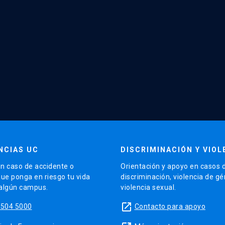
NCIAS UC
DISCRIMINACIÓN Y VIOL
n caso de accidente o
Orientación y apoyo en casos 
que ponga en riesgo tu vida
discriminación, violencia de g
 algún campus.
violencia sexual.
launch
5504 5000
Contacto para apoyo