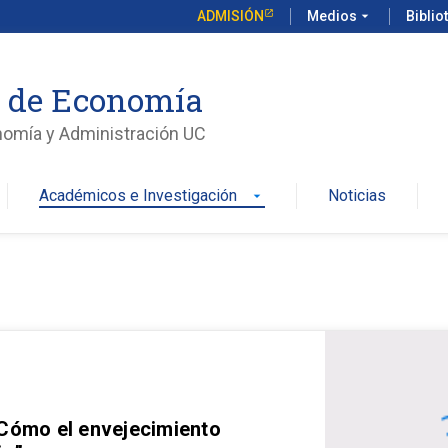
ADMISIÓN
Medios
arrow_drop_down
Biblio
o de Economía
nomía y Administración UC
Académicos e Investigación
Noticias
arrow_drop_down
 Cómo el envejecimiento