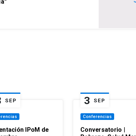
ia”
3
3
SEP
SEP
erencias
Conferencias
entación IPoM de
Conversatorio |