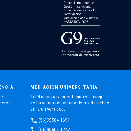
ENCIA
MEDIACIÓN UNIVERSITARIA
de
Teléfonos para orientación y consejo si
énero o
se ha vulnerado alguno de tus derechos
en la universidad.
phone
(56)95504 1691
phone
(56)95504 1247