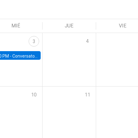
MIÉ
JUE
VIE
4
3
0 PM -
Conversatorio | Pobreza, Salud Mental y Violencia: Perspectivas y Propuestas desde la UC
10
11