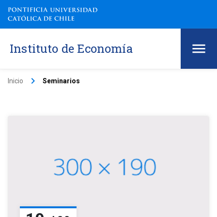
Instituto de Economía
keyboard_arrow_right
Inicio
Seminarios