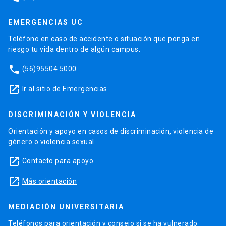
EMERGENCIAS UC
Teléfono en caso de accidente o situación que ponga en
riesgo tu vida dentro de algún campus.
phone
(56)95504 5000
launch
Ir al sitio de Emergencias
DISCRIMINACIÓN Y VIOLENCIA
Orientación y apoyo en casos de discriminación, violencia de
género o violencia sexual.
launch
Contacto para apoyo
launch
Más orientación
MEDIACIÓN UNIVERSITARIA
Teléfonos para orientación y consejo si se ha vulnerado