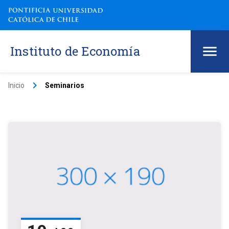
Instituto de Economía
keyboard_arrow_right
Inicio
Seminarios