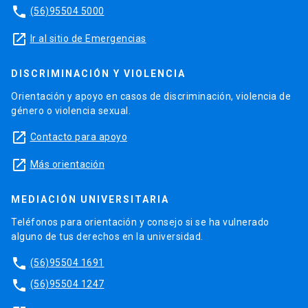
phone
(56)95504 5000
launch
Ir al sitio de Emergencias
DISCRIMINACIÓN Y VIOLENCIA
Orientación y apoyo en casos de discriminación, violencia de
género o violencia sexual.
launch
Contacto para apoyo
launch
Más orientación
MEDIACIÓN UNIVERSITARIA
Teléfonos para orientación y consejo si se ha vulnerado
alguno de tus derechos en la universidad.
phone
(56)95504 1691
phone
(56)95504 1247