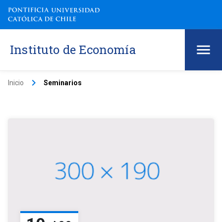
Instituto de Economía
keyboard_arrow_right
Inicio
Seminarios