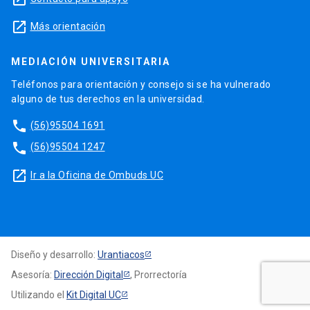
launch
Más orientación
MEDIACIÓN UNIVERSITARIA
Teléfonos para orientación y consejo si se ha vulnerado
alguno de tus derechos en la universidad.
phone
(56)95504 1691
phone
(56)95504 1247
launch
Ir a la Oficina de Ombuds UC
Diseño y desarrollo:
Urantiacos
Asesoría:
Dirección Digital
, Prorrectoría
Utilizando el
Kit Digital UC