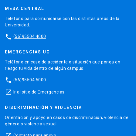
MESA CENTRAL
Teléfono para comunicarse con las distintas áreas de la
Universidad.
phone
(56)95504 4000
EMERGENCIAS UC
Teléfono en caso de accidente o situación que ponga en
riesgo tu vida dentro de algún campus.
phone
(56)95504 5000
launch
Ir al sitio de Emergencias
DISCRIMINACIÓN Y VIOLENCIA
Orientación y apoyo en casos de discriminación, violencia de
género o violencia sexual.
launch
Contacto para apoyo