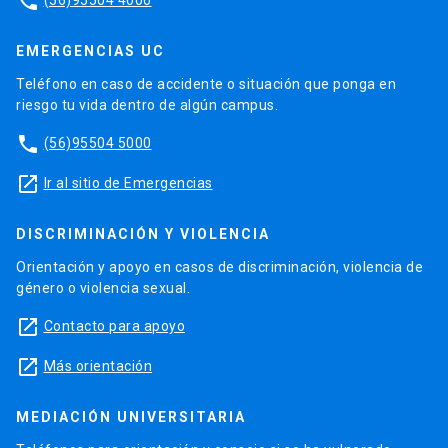
phone
EMERGENCIAS UC
Teléfono en caso de accidente o situación que ponga en
riesgo tu vida dentro de algún campus.
phone
(56)95504 5000
launch
Ir al sitio de Emergencias
DISCRIMINACIÓN Y VIOLENCIA
Orientación y apoyo en casos de discriminación, violencia de
género o violencia sexual.
launch
Contacto para apoyo
launch
Más orientación
MEDIACIÓN UNIVERSITARIA