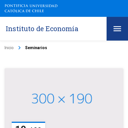
Instituto de Economía
keyboard_arrow_right
Inicio
Seminarios