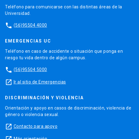
Teléfono para comunicarse con las distintas áreas de la
Universidad.
phone
(56)95504 4000
EMERGENCIAS UC
Teléfono en caso de accidente o situación que ponga en
riesgo tu vida dentro de algún campus.
phone
(56)95504 5000
launch
Ir al sitio de Emergencias
DISCRIMINACIÓN Y VIOLENCIA
Orientación y apoyo en casos de discriminación, violencia de
género o violencia sexual.
launch
Contacto para apoyo
Más orientación