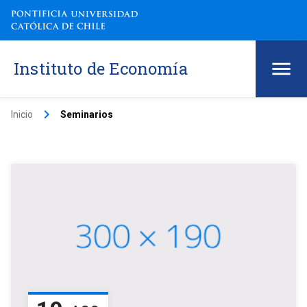
Instituto de Economía
keyboard_arrow_right
Inicio
Seminarios