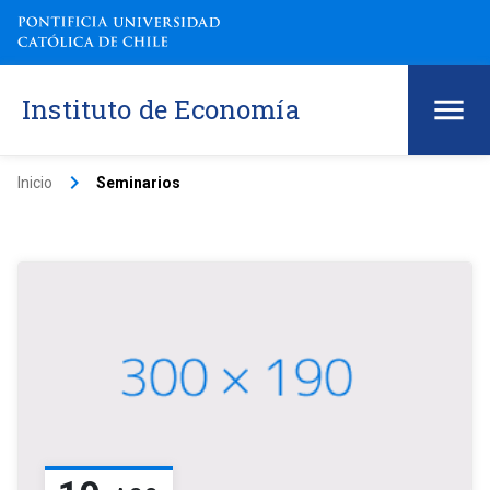
Instituto de Economía
keyboard_arrow_right
Inicio
Seminarios