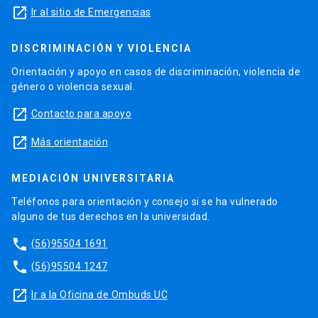
launch
Ir al sitio de Emergencias
DISCRIMINACIÓN Y VIOLENCIA
Orientación y apoyo en casos de discriminación, violencia de
género o violencia sexual.
launch
Contacto para apoyo
launch
Más orientación
MEDIACIÓN UNIVERSITARIA
Teléfonos para orientación y consejo si se ha vulnerado
alguno de tus derechos en la universidad.
phone
(56)95504 1691
phone
(56)95504 1247
launch
Ir a la Oficina de Ombuds UC