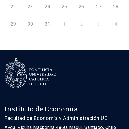
22
23
24
25
26
27
28
29
30
31
1
2
3
4
Instituto de Economía
Facultad de Economía y Administración UC
Avda. Vicuña Mackenna 4860, Macul. Santiago, Chile