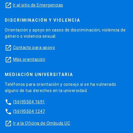
launch
Ir al sitio de Emergencias
DISCRIMINACIÓN Y VIOLENCIA
Orientación y apoyo en casos de discriminación, violencia de
género o violencia sexual.
launch
Contacto para apoyo
launch
Más orientación
MEDIACIÓN UNIVERSITARIA
Teléfonos para orientación y consejo si se ha vulnerado
alguno de tus derechos en la universidad.
phone
(56)95504 1691
phone
(56)95504 1247
launch
Ir a la Oficina de Ombuds UC