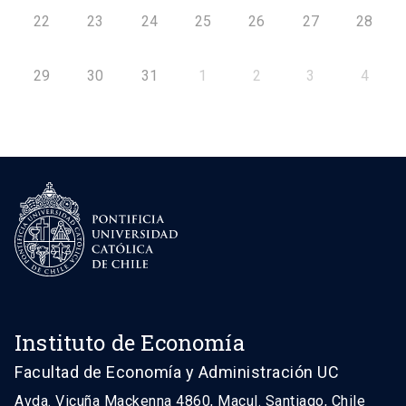
22
23
24
25
26
27
28
29
30
31
1
2
3
4
Instituto de Economía
Facultad de Economía y Administración UC
Avda. Vicuña Mackenna 4860, Macul. Santiago, Chile