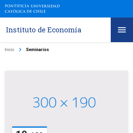
Instituto de Economía
keyboard_arrow_right
Inicio
Seminarios