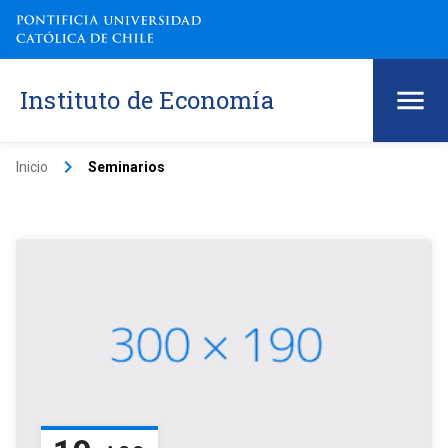
Instituto de Economía
keyboard_arrow_right
Inicio
Seminarios