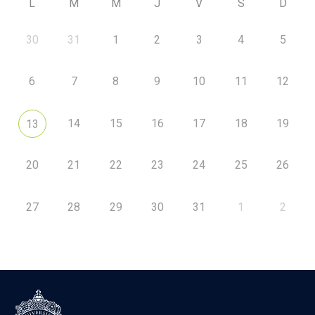
L
M
M
J
V
S
D
30
31
1
2
3
4
5
6
7
8
9
10
11
12
14
15
16
17
18
19
13
20
21
22
23
24
25
26
27
28
29
30
31
1
2