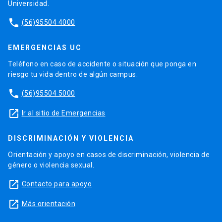
Universidad.
phone
(56)95504 4000
EMERGENCIAS UC
Teléfono en caso de accidente o situación que ponga en
riesgo tu vida dentro de algún campus.
phone
(56)95504 5000
launch
Ir al sitio de Emergencias
DISCRIMINACIÓN Y VIOLENCIA
Orientación y apoyo en casos de discriminación, violencia de
género o violencia sexual.
launch
Contacto para apoyo
launch
Más orientación