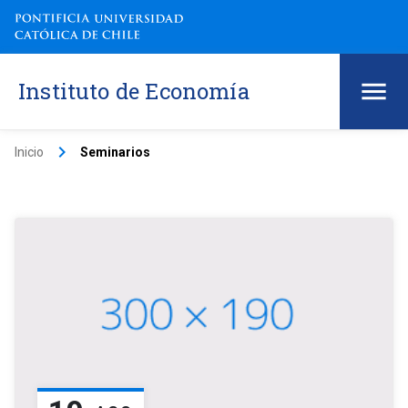
Instituto de Economía
keyboard_arrow_right
Inicio
Seminarios