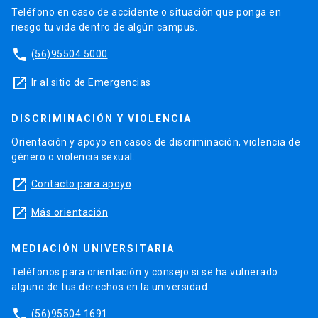
Teléfono en caso de accidente o situación que ponga en
riesgo tu vida dentro de algún campus.
phone
(56)95504 5000
launch
Ir al sitio de Emergencias
DISCRIMINACIÓN Y VIOLENCIA
Orientación y apoyo en casos de discriminación, violencia de
género o violencia sexual.
launch
Contacto para apoyo
launch
Más orientación
MEDIACIÓN UNIVERSITARIA
Teléfonos para orientación y consejo si se ha vulnerado
alguno de tus derechos en la universidad.
phone
(56)95504 1691