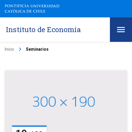
Instituto de Economía
keyboard_arrow_right
Inicio
Seminarios