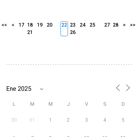
<<
<
17
18
19
20
22
23
24
25
27
28
>
>>
21
26
L
M
M
J
V
S
D
30
31
1
2
3
4
5