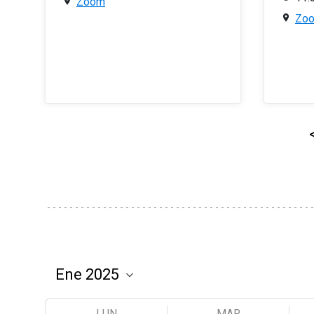
Zoom
Zo
LUN
MAR