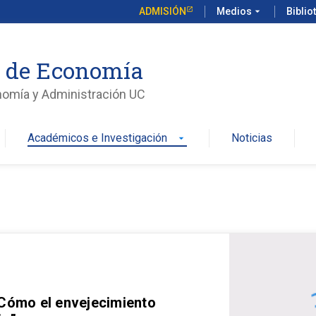
ADMISIÓN
Medios
arrow_drop_down
Biblio
o de Economía
nomía y Administración UC
Académicos e Investigación
Noticias
arrow_drop_down
 Cómo el envejecimiento