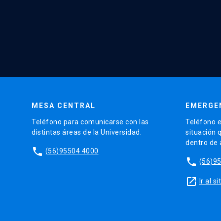
MESA CENTRAL
EMERGE
Teléfono para comunicarse con las
Teléfono e
distintas áreas de la Universidad.
situación 
dentro de
phone
(56)95504 4000
phone
(56)9
launch
Ir al 