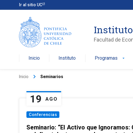
Ir al sitio UC
Institut
Facultad de Eco
Inicio
Instituto
Programas
arrow_drop_down
keyboard_arrow_right
Inicio
Seminarios
19
AGO
Conferencias
Seminario: “El Activo que Ignoramos: