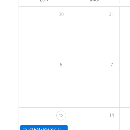
30
31
6
7
14
13
12:30 PM -
Premio Trayectoria Ingeniería Comercial UC 2024