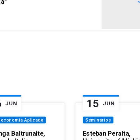
ia”
6
15
JUN
JUN
oeconomía Aplicada
Seminarios
nga Baltrunaite,
Esteban Peralta,