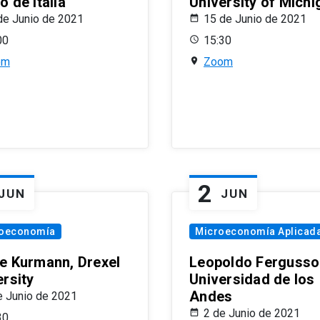
 de Italia
University of Michi
de Junio de 2021
15 de Junio de 2021
00
15:30
om
Zoom
2
JUN
JUN
oeconomía
Microeconomía Aplicad
e Kurmann, Drexel
Leopoldo Fergusso
ersity
Universidad de los
Andes
e Junio de 2021
2 de Junio de 2021
30