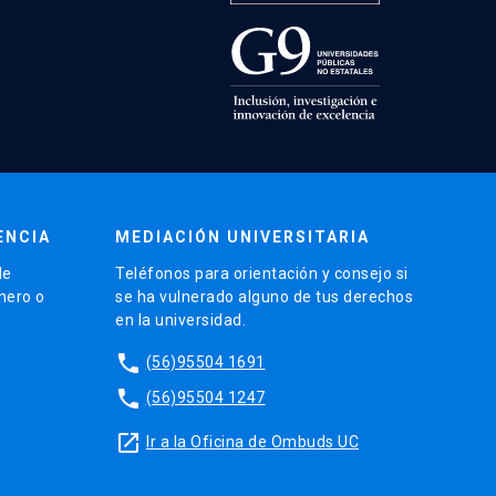
ENCIA
MEDIACIÓN UNIVERSITARIA
de
Teléfonos para orientación y consejo si
énero o
se ha vulnerado alguno de tus derechos
en la universidad.
phone
(56)95504 1691
phone
(56)95504 1247
launch
Ir a la Oficina de Ombuds UC