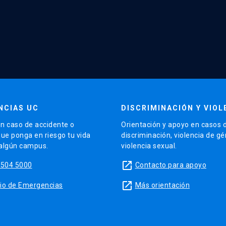
NCIAS UC
DISCRIMINACIÓN Y VIOL
n caso de accidente o
Orientación y apoyo en casos 
que ponga en riesgo tu vida
discriminación, violencia de g
 algún campus.
violencia sexual.
launch
5504 5000
Contacto para apoyo
launch
sitio de Emergencias
Más orientación