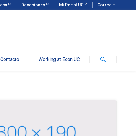
teca
Donaciones
Mi Portal UC
Correo
arrow_drop_down
search
Contacto
Working at Econ UC