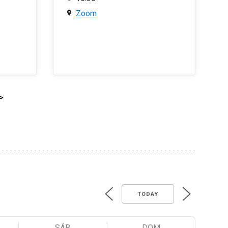
Zoom
>
TODAY
SÁB
DOM