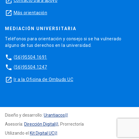
launch
Contacto para apoyo
launch
Más orientación
MEDIACIÓN UNIVERSITARIA
Teléfonos para orientación y consejo si se ha vulnerado
alguno de tus derechos en la universidad.
phone
(56)95504 1691
phone
(56)95504 1247
launch
Ir a la Oficina de Ombuds UC
Diseño y desarrollo:
Urantiacos
Asesoría:
Dirección Digital
, Prorrectoría
Utilizando el
Kit Digital UC