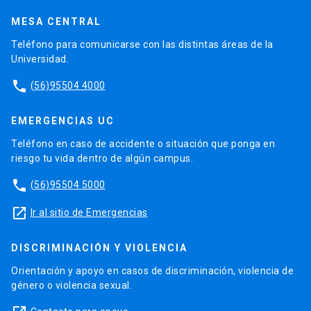
MESA CENTRAL
Teléfono para comunicarse con las distintas áreas de la
Universidad.
phone
(56)95504 4000
EMERGENCIAS UC
Teléfono en caso de accidente o situación que ponga en
riesgo tu vida dentro de algún campus.
phone
(56)95504 5000
launch
Ir al sitio de Emergencias
DISCRIMINACIÓN Y VIOLENCIA
Orientación y apoyo en casos de discriminación, violencia de
género o violencia sexual.