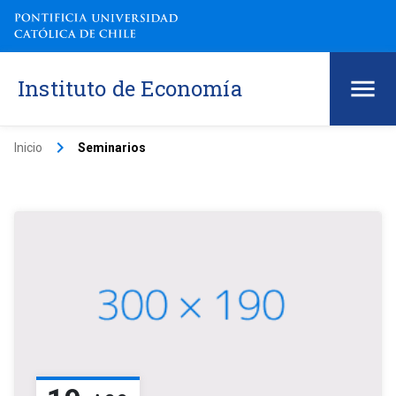
Instituto de Economía
keyboard_arrow_right
Inicio
Seminarios