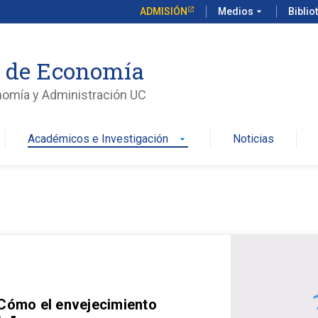
ADMISIÓN
Medios
arrow_drop_down
Biblio
o de Economía
nomía y Administración UC
Académicos e Investigación
Noticias
arrow_drop_down
 Cómo el envejecimiento