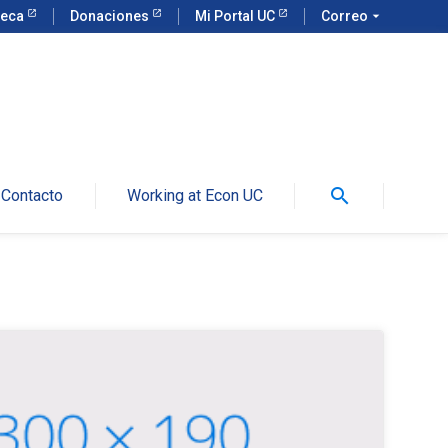
teca
Donaciones
Mi Portal UC
Correo
arrow_drop_down
search
Contacto
Working at Econ UC