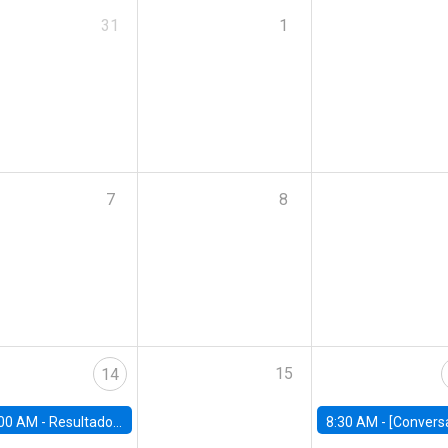
31
1
7
8
15
14
00 AM -
Resultados Encuesta Casen 2024: Repercusiones para el Chile de hoy
8:30 AM -
[Conversatorio] AI and Reskilling | La evolución del trabajo en la 