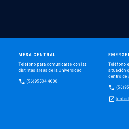
MESA CENTRAL
EMERGE
Teléfono para comunicarse con las
Teléfono e
distintas áreas de la Universidad.
situación 
dentro de
phone
(56)95504 4000
phone
(56)9
launch
Ir al 