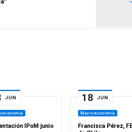
ia”
3
18
JUN
JUN
oeconomía
Macroeconomía
entación IPoM junio
Francisca Pérez, F