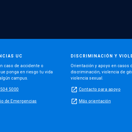
NCIAS UC
DISCRIMINACIÓN Y VIOL
n caso de accidente o
Orientación y apoyo en casos 
que ponga en riesgo tu vida
discriminación, violencia de g
 algún campus.
violencia sexual.
launch
5504 5000
Contacto para apoyo
launch
sitio de Emergencias
Más orientación