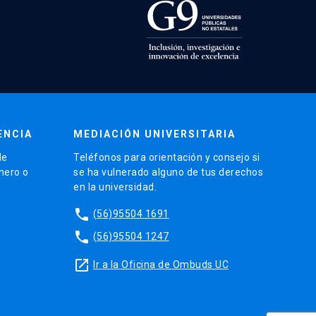
ENCIA
MEDIACIÓN UNIVERSITARIA
de
Teléfonos para orientación y consejo si
énero o
se ha vulnerado alguno de tus derechos
en la universidad.
phone
(56)95504 1691
phone
(56)95504 1247
launch
Ir a la Oficina de Ombuds UC