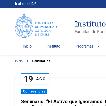
Ir al sitio UC
Institut
Facultad de Eco
Inicio
Instituto
Programas
arrow_drop_down
keyboard_arrow_right
Inicio
Seminarios
19
AGO
Conferencias
Seminario: “El Activo que Ignoramos: