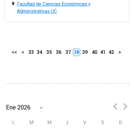
Facultad de Ciencias Económicas y
Administrativas UC
<<
<
33
34
35
36
37
38
39
40
41
42
>
L
M
M
J
V
S
D