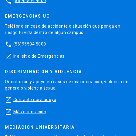
phone
(56)95504 4000
EMERGENCIAS UC
Teléfono en caso de accidente o situación que ponga en
riesgo tu vida dentro de algún campus.
phone
(56)95504 5000
launch
Ir al sitio de Emergencias
DISCRIMINACIÓN Y VIOLENCIA
Orientación y apoyo en casos de discriminación, violencia de
género o violencia sexual.
launch
Contacto para apoyo
launch
Más orientación
MEDIACIÓN UNIVERSITARIA