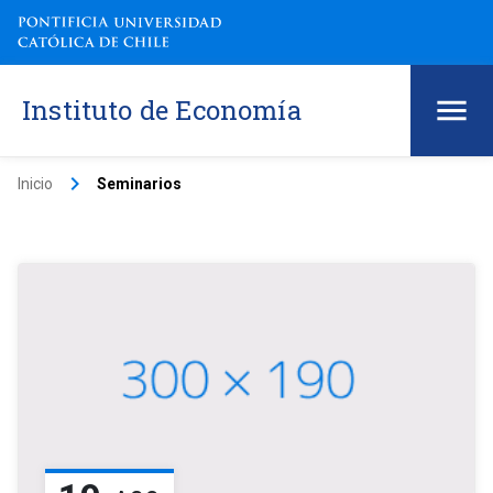
Instituto de Economía
keyboard_arrow_right
Inicio
Seminarios