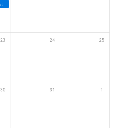
era de la IA
23
24
25
30
31
1