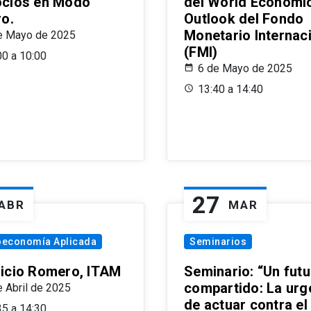
cios en Modo
del World Economi
ro.
Outlook del Fondo
Monetario Internac
e Mayo de 2025
(FMI)
00 a 10:00
6 de Mayo de 2025
13:40 a 14:40
27
ABR
MAR
oeconomía Aplicada
Seminarios
icio Romero, ITAM
Seminario: “Un futu
compartido: La urg
e Abril de 2025
de actuar contra el
35 a 14:30