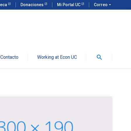
teca
Donaciones
Mi Portal UC
Correo
arrow_drop_down
search
Contacto
Working at Econ UC