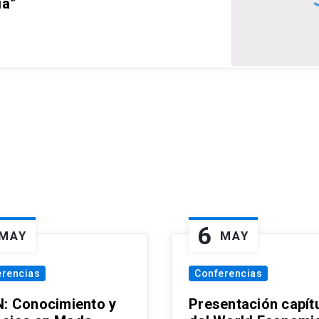
ia”
6
MAY
MAY
erencias
Conferencias
N: Conocimiento y
Presentación capít