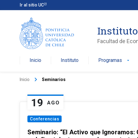
Ir al sitio UC
Institut
Facultad de Eco
Inicio
Instituto
Programas
arrow_drop_down
keyboard_arrow_right
Inicio
Seminarios
19
AGO
Conferencias
Seminario: “El Activo que Ignoramos: