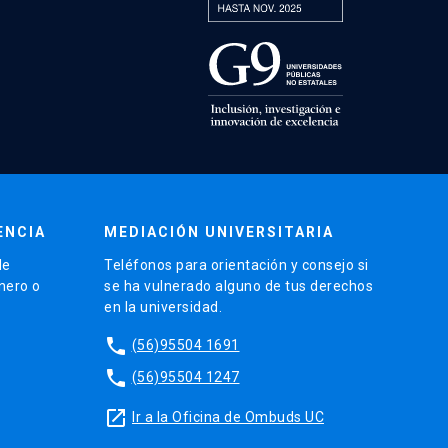
ENCIA
MEDIACIÓN UNIVERSITARIA
de
Teléfonos para orientación y consejo si
énero o
se ha vulnerado alguno de tus derechos
en la universidad.
phone
(56)95504 1691
phone
(56)95504 1247
launch
Ir a la Oficina de Ombuds UC