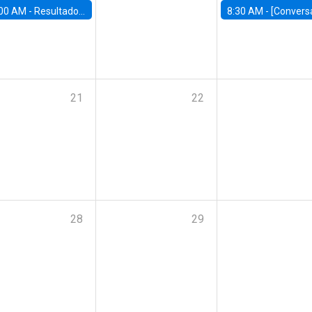
00 AM -
Resultados Encuesta Casen 2024: Repercusiones para el Chile de hoy
8:30 AM -
[Conversatorio] AI and Reskilling | La evolución del trabajo en la 
21
22
28
29