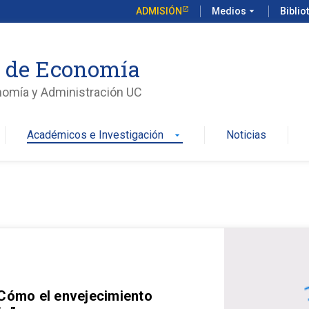
ADMISIÓN
Medios
arrow_drop_down
Biblio
o de Economía
nomía y Administración UC
Académicos e Investigación
Noticias
arrow_drop_down
 Cómo el envejecimiento