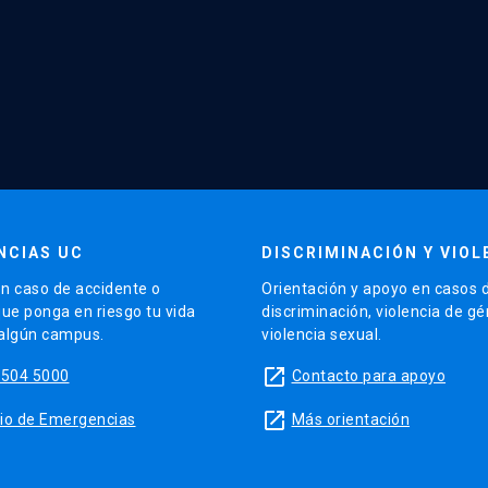
NCIAS UC
DISCRIMINACIÓN Y VIOL
n caso de accidente o
Orientación y apoyo en casos 
que ponga en riesgo tu vida
discriminación, violencia de g
 algún campus.
violencia sexual.
launch
5504 5000
Contacto para apoyo
launch
sitio de Emergencias
Más orientación