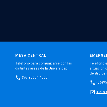
MESA CENTRAL
EMERGE
Teléfono para comunicarse con las
Teléfono e
distintas áreas de la Universidad.
situación 
dentro de
phone
(56)95504 4000
phone
(56)9
launch
Ir al 