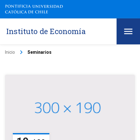
Instituto de Economía
keyboard_arrow_right
Inicio
Seminarios