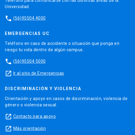
Teléfono para comunicarse con las distintas áreas de la
Universidad.
phone
(56)95504 4000
EMERGENCIAS UC
Teléfono en caso de accidente o situación que ponga en
riesgo tu vida dentro de algún campus.
phone
(56)95504 5000
launch
Ir al sitio de Emergencias
DISCRIMINACIÓN Y VIOLENCIA
Orientación y apoyo en casos de discriminación, violencia de
género o violencia sexual.
launch
Contacto para apoyo
launch
Más orientación