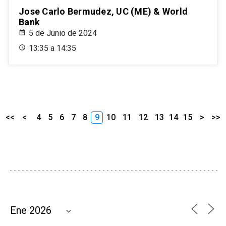
Jose Carlo Bermudez, UC (ME) & World
Bank
5 de Junio de 2024
13:35 a 14:35
<<
<
4
5
6
7
8
9
10
11
12
13
14
15
>
>>