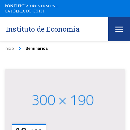
Instituto de Economía
keyboard_arrow_right
Inicio
Seminarios