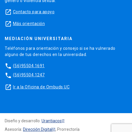
género o violencia sexual.
launch
Contacto para apoyo
launch
Más orientación
MEDIACIÓN UNIVERSITARIA
Teléfonos para orientación y consejo si se ha vulnerado
alguno de tus derechos en la universidad.
phone
(56)95504 1691
phone
(56)95504 1247
launch
Ir a la Oficina de Ombuds UC
Diseño y desarrollo:
Urantiacos
Asesoría:
Dirección Digital
, Prorrectoría