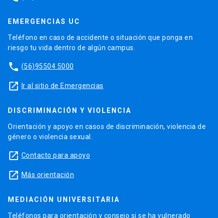
EMERGENCIAS UC
Teléfono en caso de accidente o situación que ponga en
riesgo tu vida dentro de algún campus.
phone
(56)95504 5000
launch
Ir al sitio de Emergencias
DISCRIMINACIÓN Y VIOLENCIA
Orientación y apoyo en casos de discriminación, violencia de
género o violencia sexual.
launch
Contacto para apoyo
launch
Más orientación
MEDIACIÓN UNIVERSITARIA
Teléfonos para orientación y consejo si se ha vulnerado