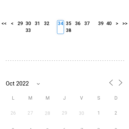
<<
<
29
30
31
32
34
35
36
37
39
40
>
>>
33
38
L
M
M
J
V
S
D
26
27
29
1
2
28
30