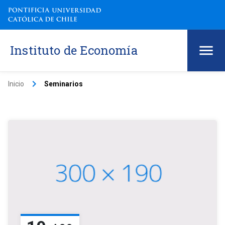
Instituto de Economía
keyboard_arrow_right
Inicio
Seminarios