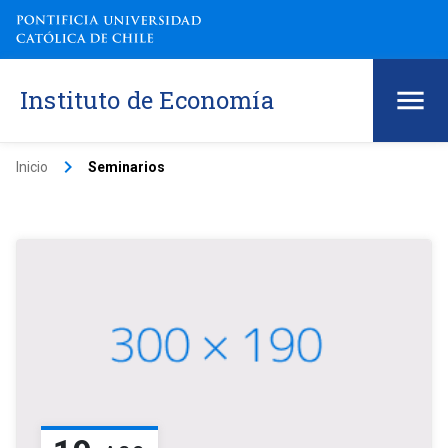
Instituto de Economía
keyboard_arrow_right
Inicio
Seminarios