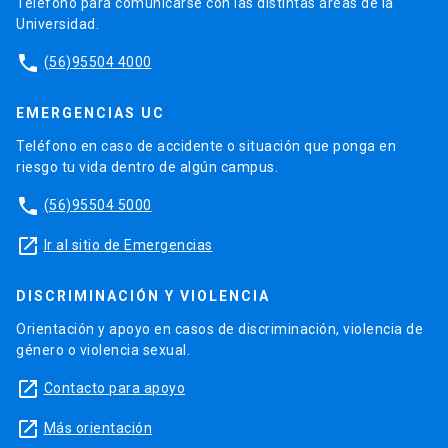
Teléfono para comunicarse con las distintas áreas de la
Universidad.
phone
(56)95504 4000
EMERGENCIAS UC
Teléfono en caso de accidente o situación que ponga en
riesgo tu vida dentro de algún campus.
phone
(56)95504 5000
launch
Ir al sitio de Emergencias
DISCRIMINACIÓN Y VIOLENCIA
Orientación y apoyo en casos de discriminación, violencia de
género o violencia sexual.
launch
Contacto para apoyo
launch
Más orientación