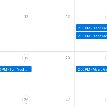
12
13
2:00 PM -
Diego Kanzig, Northwes
2:00 PM -
Diego Kanzig, Northwes
20
19
0 PM -
Tom Vogl, UC San Diego
2:00 PM -
Álvaro García-Marin, Universidad de l
27
26