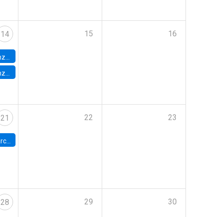
15
16
14
tern
tern
22
23
21
os Andes
29
30
28