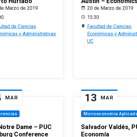
rto Hurtado
Austin – Economic
de Marzo de 2019
20 de Marzo de 2019
00
15:30
ultad de Ciencias
Facultad de Ciencias
nómicas y Administrativas
Económicas y Administ
UC
4
13
MAR
MAR
erencias
Microeconomía Aplicad
Notre Dame – PUC
Salvador Valdés, 
burg Conference
Economía