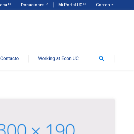
teca
Donaciones
Mi Portal UC
Correo
arrow_drop_down
search
Contacto
Working at Econ UC