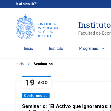
Ir al sitio UC
Institut
Facultad de Eco
Inicio
Instituto
Programas
arrow_drop_down
keyboard_arrow_right
Inicio
Seminarios
19
AGO
Conferencias
Seminario: “El Activo que Ignoramos: