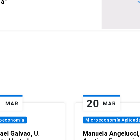
ia”
1
20
MAR
MAR
oeconomía
Microeconomía Aplicad
ael Galvao, U.
Manuela Angelucci,