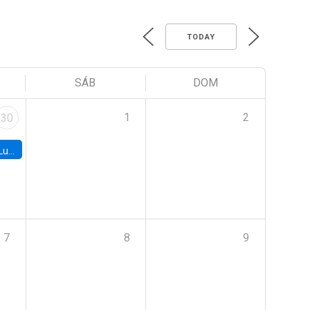
TODAY
SÁB
DOM
1
2
30
e Chile
7
8
9