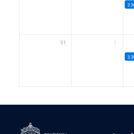
3:3
31
1
3:3