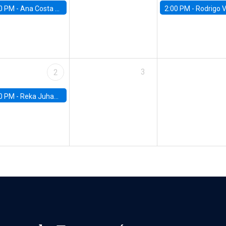
0 PM -
Ana Costa Ramón, University of Zurich
2:00 PM -
Rodrigo Valdés, Escuela de Gobi
3
2
0 PM -
Reka Juhazs, University of British Columbia