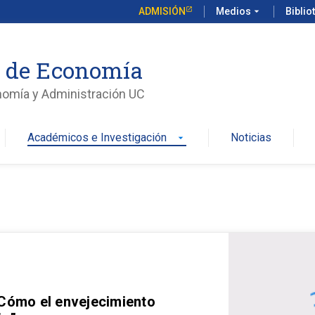
ADMISIÓN
Medios
arrow_drop_down
Biblio
o de Economía
nomía y Administración UC
Académicos e Investigación
Noticias
arrow_drop_down
 Cómo el envejecimiento