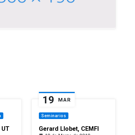
19
MAR
a
Seminarios
 UT
Gerard Llobet, CEMFI