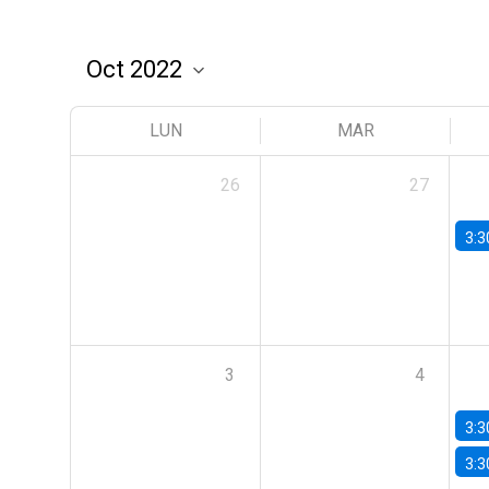
LUN
MAR
26
27
3:3
3
4
3:3
3:3