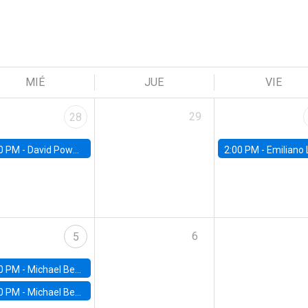
MIÉ
JUE
VIE
29
28
0 PM -
David Powell, RAND
2:00 PM -
Emiliano Luttini, Banco Central d
6
5
0 PM -
Michael Best, Columbia University
0 PM -
Michael Best, Columbia University