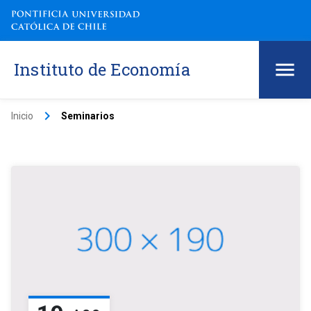
Instituto de Economía
keyboard_arrow_right
Inicio
Seminarios