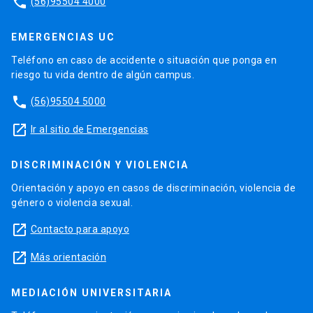
phone
(56)95504 4000
EMERGENCIAS UC
Teléfono en caso de accidente o situación que ponga en
riesgo tu vida dentro de algún campus.
phone
(56)95504 5000
launch
Ir al sitio de Emergencias
DISCRIMINACIÓN Y VIOLENCIA
Orientación y apoyo en casos de discriminación, violencia de
género o violencia sexual.
launch
Contacto para apoyo
launch
Más orientación
MEDIACIÓN UNIVERSITARIA