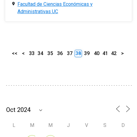
Facultad de Ciencias Económicas y
Administrativas UC
<<
<
33
34
35
36
37
38
39
40
41
42
>
L
M
M
J
V
S
D