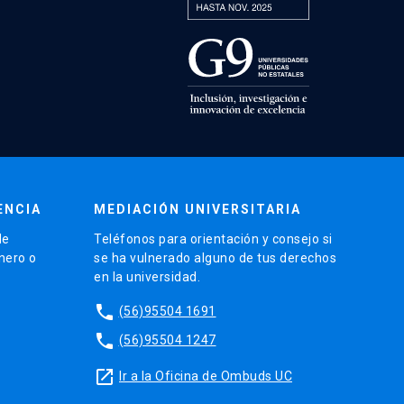
ENCIA
MEDIACIÓN UNIVERSITARIA
de
Teléfonos para orientación y consejo si
énero o
se ha vulnerado alguno de tus derechos
en la universidad.
phone
(56)95504 1691
phone
(56)95504 1247
launch
Ir a la Oficina de Ombuds UC