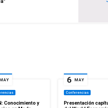
ia”
6
MAY
MAY
erencias
Conferencias
N: Conocimiento y
Presentación capít