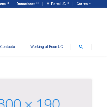
teca
Donaciones
Mi Portal UC
Correo
arrow_drop_down
search
Contacto
Working at Econ UC