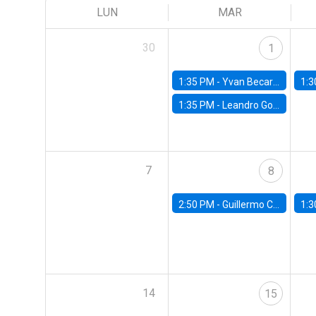
LUN
MAR
30
1
1:35 PM -
Yvan Becard, PUC Río
1:3
1:35 PM -
Leandro Gorno, FGV EPGE Brazilian School of Economics and Finance
7
8
2:50 PM -
Guillermo Carlomagno, Banco Central de Chile
1:3
14
15