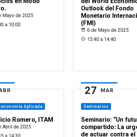
cios en Modo
del World Economi
ro.
Outlook del Fondo
Monetario Internac
e Mayo de 2025
(FMI)
00 a 10:00
6 de Mayo de 2025
13:40 a 14:40
27
ABR
MAR
oeconomía Aplicada
Seminarios
icio Romero, ITAM
Seminario: “Un futu
compartido: La urg
e Abril de 2025
de actuar contra el
35 a 14:30