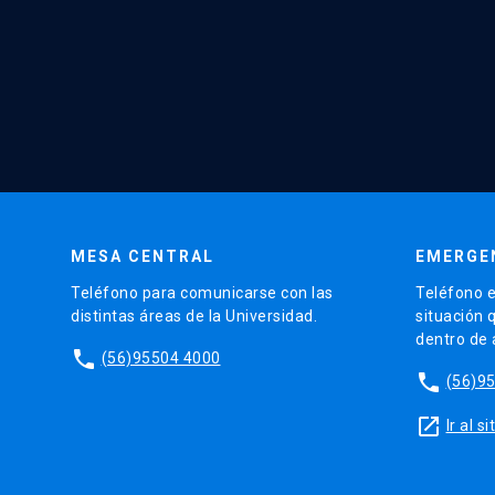
MESA CENTRAL
EMERGE
Teléfono para comunicarse con las
Teléfono e
distintas áreas de la Universidad.
situación 
dentro de
phone
(56)95504 4000
phone
(56)9
launch
Ir al 