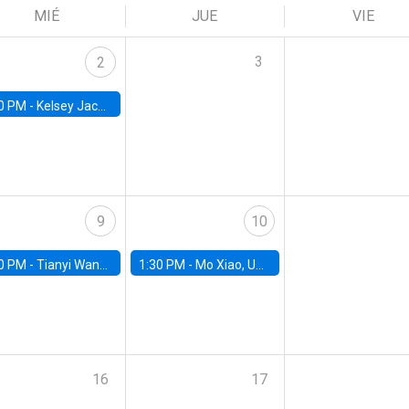
MIÉ
JUE
VIE
3
2
0 PM -
Kelsey Jack, UC Berkeley
9
10
0 PM -
Tianyi Wang, University of Toronto
1:30 PM -
Mo Xiao, University of Arizona
16
17