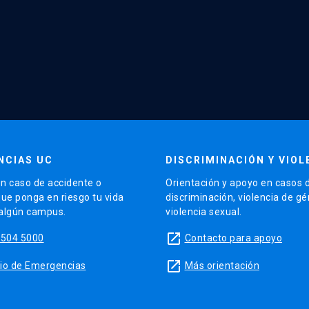
NCIAS UC
DISCRIMINACIÓN Y VIOL
n caso de accidente o
Orientación y apoyo en casos 
que ponga en riesgo tu vida
discriminación, violencia de g
 algún campus.
violencia sexual.
launch
5504 5000
Contacto para apoyo
launch
sitio de Emergencias
Más orientación