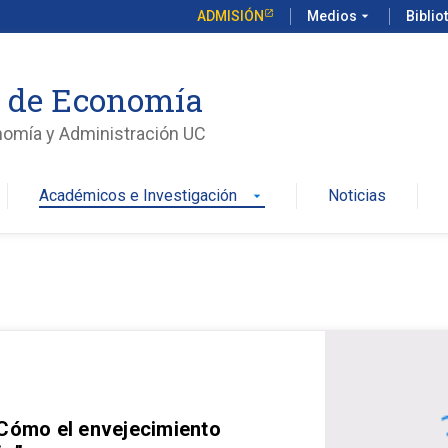
ADMISIÓN
Medios
arrow_drop_down
Biblio
o de Economía
nomía y Administración UC
Académicos e Investigación
Noticias
arrow_drop_down
 Cómo el envejecimiento