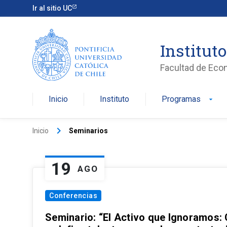
Ir al sitio UC
Institut
Facultad de Eco
Inicio
Instituto
Programas
arrow_drop_down
keyboard_arrow_right
Inicio
Seminarios
19
AGO
Conferencias
Seminario: “El Activo que Ignoramos: