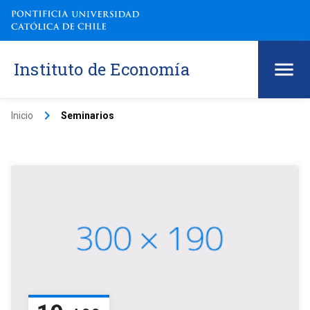
Instituto de Economía
keyboard_arrow_right
Inicio
Seminarios