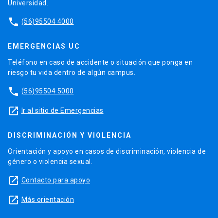
Universidad.
phone
(56)95504 4000
EMERGENCIAS UC
Teléfono en caso de accidente o situación que ponga en
riesgo tu vida dentro de algún campus.
phone
(56)95504 5000
launch
Ir al sitio de Emergencias
DISCRIMINACIÓN Y VIOLENCIA
Orientación y apoyo en casos de discriminación, violencia de
género o violencia sexual.
launch
Contacto para apoyo
launch
Más orientación