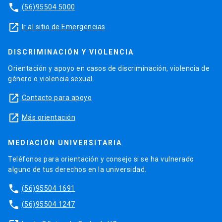
phone
(56)95504 5000
launch
Ir al sitio de Emergencias
DISCRIMINACIÓN Y VIOLENCIA
Orientación y apoyo en casos de discriminación, violencia de
género o violencia sexual.
launch
Contacto para apoyo
launch
Más orientación
MEDIACIÓN UNIVERSITARIA
Teléfonos para orientación y consejo si se ha vulnerado
alguno de tus derechos en la universidad.
phone
(56)95504 1691
phone
(56)95504 1247