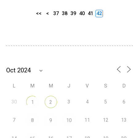
<<
<
37
38
39
40
41
42
L
M
M
J
V
S
D
30
3
4
5
6
1
2
7
11
12
13
8
9
10