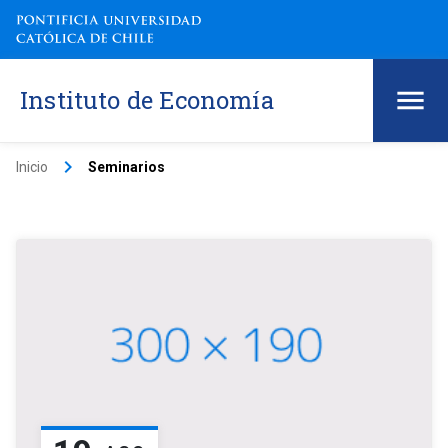
Instituto de Economía
keyboard_arrow_right
Inicio
Seminarios