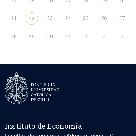
14
16
17
18
19
20
15
21
23
24
25
26
27
22
28
29
30
31
1
2
3
Instituto de Economía
Facultad de Economía y Administración UC