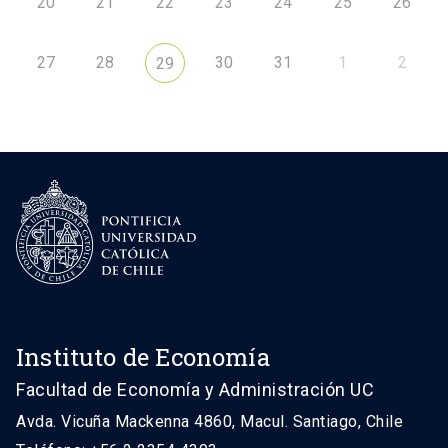
20
21
22
23
24
25
26
27
28
30
31
1
2
29
Instituto de Economía
Facultad de Economía y Administración UC
Avda. Vicuña Mackenna 4860, Macul. Santiago, Chile