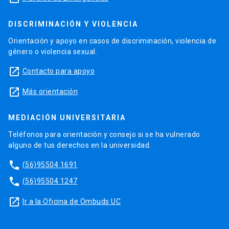
DISCRIMINACIÓN Y VIOLENCIA
Orientación y apoyo en casos de discriminación, violencia de
género o violencia sexual.
launch
Contacto para apoyo
launch
Más orientación
MEDIACIÓN UNIVERSITARIA
Teléfonos para orientación y consejo si se ha vulnerado
alguno de tus derechos en la universidad.
phone
(56)95504 1691
phone
(56)95504 1247
launch
Ir a la Oficina de Ombuds UC