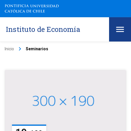
Instituto de Economía
keyboard_arrow_right
Inicio
Seminarios