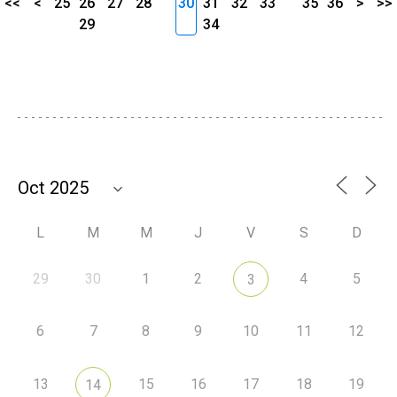
<<
<
25
26
27
28
30
31
32
33
35
36
>
>>
29
34
L
M
M
J
V
S
D
29
30
1
2
4
5
3
6
7
8
9
10
11
12
13
15
16
17
18
19
14