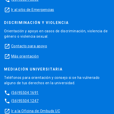
launch
Ir al sitio de Emergencias
DISCRIMINACIÓN Y VIOLENCIA
Orientación y apoyo en casos de discriminación, violencia de
género o violencia sexual.
launch
Contacto para apoyo
launch
Más orientación
MEDIACIÓN UNIVERSITARIA
Teléfonos para orientación y consejo si se ha vulnerado
alguno de tus derechos en la universidad.
phone
(56)95504 1691
phone
(56)95504 1247
launch
Ir a la Oficina de Ombuds UC