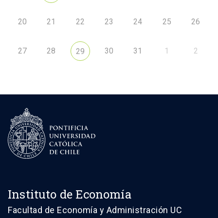
20
21
22
23
24
25
26
27
28
30
31
1
2
29
Instituto de Economía
Facultad de Economía y Administración UC