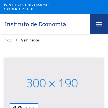
Instituto de Economía
keyboard_arrow_right
Inicio
Seminarios