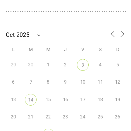
L
M
M
J
V
S
D
29
30
1
2
4
5
3
6
7
8
9
10
11
12
13
15
16
17
18
19
14
20
21
22
23
24
25
26