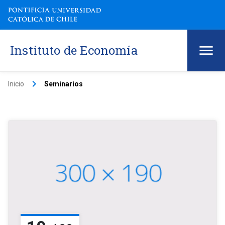
Instituto de Economía
keyboard_arrow_right
Inicio
Seminarios