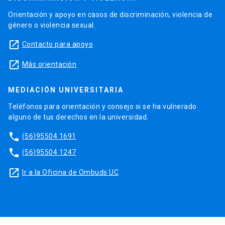
Orientación y apoyo en casos de discriminación, violencia de
género o violencia sexual.
launch
Contacto para apoyo
launch
Más orientación
MEDIACIÓN UNIVERSITARIA
Teléfonos para orientación y consejo si se ha vulnerado
alguno de tus derechos en la universidad.
phone
(56)95504 1691
phone
(56)95504 1247
launch
Ir a la Oficina de Ombuds UC