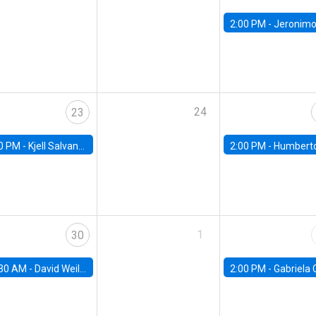
2:00 PM -
Jeronimo Carballo, University of 
24
23
0 PM -
Kjell Salvanes, Norwegian School of Economics
2:00 PM -
Humberto Martinez, Universidad de C
1
30
30 AM -
David Weil, Brown University
2:00 PM -
Gabriela Contreras, Banco Central de Ch