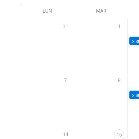
LUN
MAR
31
1
3:3
7
8
3:3
14
15