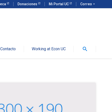
teca
Donaciones
Mi Portal UC
Correo
arrow_drop_down
search
Contacto
Working at Econ UC