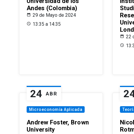
Universidad de los
Insti
Andes (Colombia)
Stud
Rese
29 de Mayo de 2024
Univ
13:35 a 14:35
Lond
22 
13:
24
2
ABR
Microeconomía Aplicada
Teor
Andrew Foster, Brown
Nico
University
Rotm