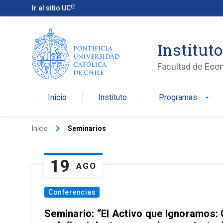
Ir al sitio UC
Institut
Facultad de Eco
Inicio
Instituto
Programas
arrow_drop_down
keyboard_arrow_right
Inicio
Seminarios
19
AGO
Conferencias
Seminario: “El Activo que Ignoramos: