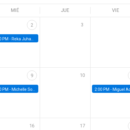
MIÉ
JUE
VIE
3
2
0 PM -
Reka Juhazs, University of British Columbia
10
9
0 PM -
Michelle Sovinsky, Manheimm University
2:00 PM -
Miguel Acosta, Banco Central de
16
17