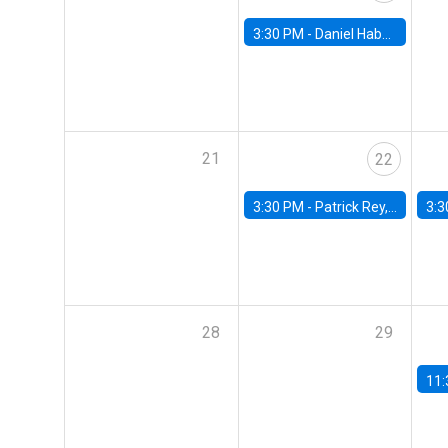
3:30 PM -
Daniel Habermacher, Universidad de los Andes
21
22
3:30 PM -
Patrick Rey, University of Toulouse
3:3
28
29
11: