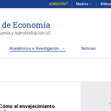
ADMISIÓN
Medios
arrow_drop_down
Biblio
o de Economía
nomía y Administración UC
Académicos e Investigación
Noticias
arrow_drop_down
 Cómo el envejecimiento