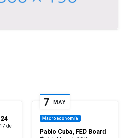
7
MAY
024
Macroeconomía
17 de
Pablo Cuba, FED Board