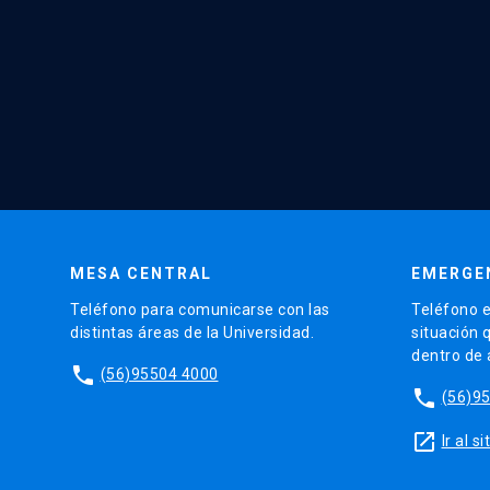
MESA CENTRAL
EMERGE
Teléfono para comunicarse con las
Teléfono e
distintas áreas de la Universidad.
situación 
dentro de
phone
(56)95504 4000
phone
(56)9
launch
Ir al 