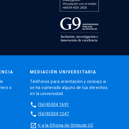
ENCIA
MEDIACIÓN UNIVERSITARIA
de
Teléfonos para orientación y consejo si
énero o
se ha vulnerado alguno de tus derechos
en la universidad.
phone
(56)95504 1691
phone
(56)95504 1247
launch
Ir a la Oficina de Ombuds UC