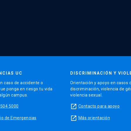
NCIAS UC
DISCRIMINACIÓN Y VIOL
n caso de accidente o
Orientación y apoyo en casos 
que ponga en riesgo tu vida
discriminación, violencia de g
 algún campus.
violencia sexual.
launch
5504 5000
Contacto para apoyo
launch
sitio de Emergencias
Más orientación