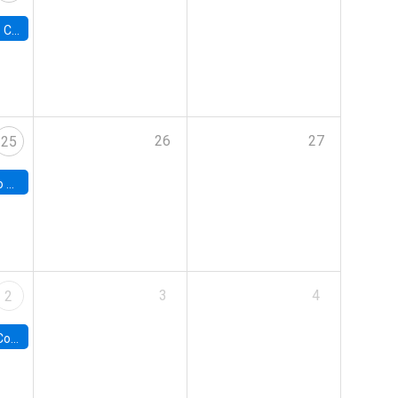
Colorado
26
27
25
hile
3
4
2
ile y UC