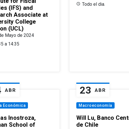
tute for Fiscal
Todo el dia.
ies (IFS) and
arch Associate at
ersity College
on (UCL)
de Mayo de 2024
35 a 14:35
4
23
ABR
ABR
ía Económica
Macroeconomía
las Inostroza,
Will Lu, Banco Cent
an School of
de Chile