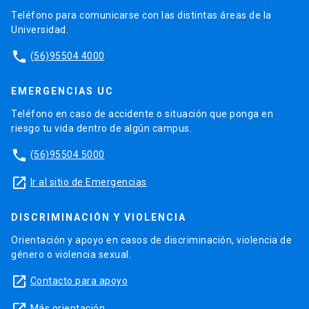
Teléfono para comunicarse con las distintas áreas de la
Universidad.
phone
(56)95504 4000
EMERGENCIAS UC
Teléfono en caso de accidente o situación que ponga en
riesgo tu vida dentro de algún campus.
phone
(56)95504 5000
launch
Ir al sitio de Emergencias
DISCRIMINACIÓN Y VIOLENCIA
Orientación y apoyo en casos de discriminación, violencia de
género o violencia sexual.
launch
Contacto para apoyo
Más orientación