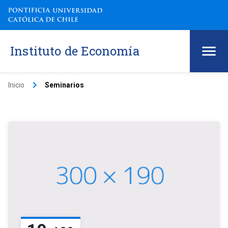
Instituto de Economía
keyboard_arrow_right
Inicio
Seminarios