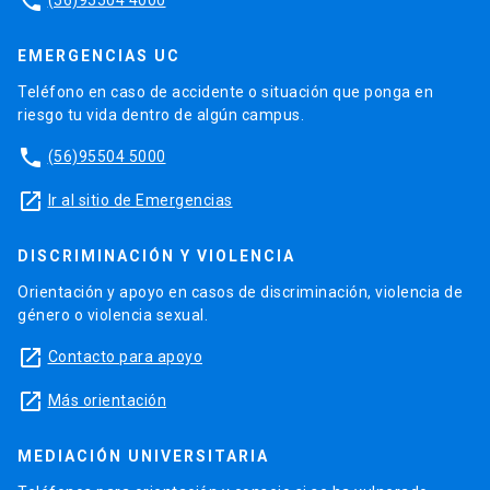
phone
EMERGENCIAS UC
Teléfono en caso de accidente o situación que ponga en
riesgo tu vida dentro de algún campus.
phone
(56)95504 5000
launch
Ir al sitio de Emergencias
DISCRIMINACIÓN Y VIOLENCIA
Orientación y apoyo en casos de discriminación, violencia de
género o violencia sexual.
launch
Contacto para apoyo
launch
Más orientación
MEDIACIÓN UNIVERSITARIA