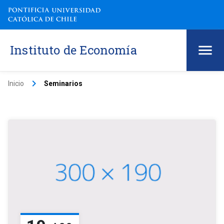
Instituto de Economía
keyboard_arrow_right
Inicio
Seminarios