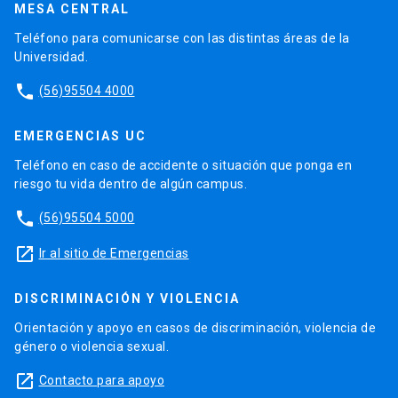
MESA CENTRAL
Teléfono para comunicarse con las distintas áreas de la
Universidad.
phone
(56)95504 4000
EMERGENCIAS UC
Teléfono en caso de accidente o situación que ponga en
riesgo tu vida dentro de algún campus.
phone
(56)95504 5000
launch
Ir al sitio de Emergencias
DISCRIMINACIÓN Y VIOLENCIA
Orientación y apoyo en casos de discriminación, violencia de
género o violencia sexual.
launch
Contacto para apoyo