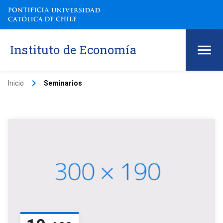
Instituto de Economía
keyboard_arrow_right
Inicio
Seminarios